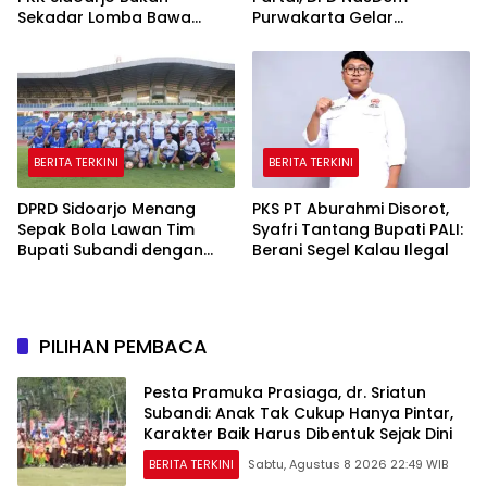
Sekadar Lomba Bawa
Purwakarta Gelar
Pulang Piala tapi Juga Ilmu
Turnamen Olahraga
untuk Warga
hingga Baksos Gratis
BERITA TERKINI
BERITA TERKINI
DPRD Sidoarjo Menang
PKS PT Aburahmi Disorot,
Sepak Bola Lawan Tim
Syafri Tantang Bupati PALI:
Bupati Subandi dengan
Berani Segel Kalau Ilegal
Skor 3-1 di Gelora Delta
PILIHAN PEMBACA
Pesta Pramuka Prasiaga, dr. Sriatun
Subandi: Anak Tak Cukup Hanya Pintar,
Karakter Baik Harus Dibentuk Sejak Dini
BERITA TERKINI
Sabtu, Agustus 8 2026 22:49 WIB