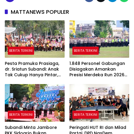
MATTANEWS POPULER
BERITA TERKINI
BERITA TERKINI
Pesta Pramuka Prasiaga,
1.848 Personel Gabungan
dr. Sriatun Subandi: Anak
Disiagakan Amankan
Tak Cukup Hanya Pintar,
Presisi Merdeka Run 2026
Karakter Baik Harus
di Jambi
Dibentuk Sejak Dini
BERITA TERKINI
BERITA TERKINI
Subandi Minta Jambore
Peringati HUT RI dan Milad
PKK Sidoarjo Bukan
Partai, DPD NasDem