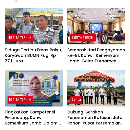
Islam Masuk Tanah Papua
Laksanakan Lelang BMN
Secara Transparan
BERITA TERKINI
BERITA TERKINI
Diduga Tertipu Emas Palsu,
Semarak Hari Pengayoman
Karyawan BUMN Rugi Rp
Ke-81, Kanwil Kemenkum
27,1 Juta
Jambi Gelar Turnamen
Domino, Catur, dan E-Sport
BERITA TERKINI
Berita
Tingkatkan Kompetensi
Dukung Gerakan
Perancang, Kanwil
Penanaman Ratusan Juta
Kemenkum Jambi Dalami
Pohon, Pusat Persemaian
Urgensi Pengundangan
Sriwijaya Kemampo