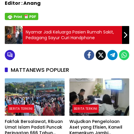
Editor : Anang
Nyamar Jadi Keluarga Pasien Rumah Sakit,
Pedagang Sayur Curi Handphone
MATTANEWS POPULER
BERITA TERKINI
BERITA TERKINI
Fakfak Bersalawat, Ribuan
Wujudkan Pengelolaan
Umat Islam Padati Puncak
Aset yang Efisien, Kanwil
Peringatan 666 Tahun
Kemenkum Jambi