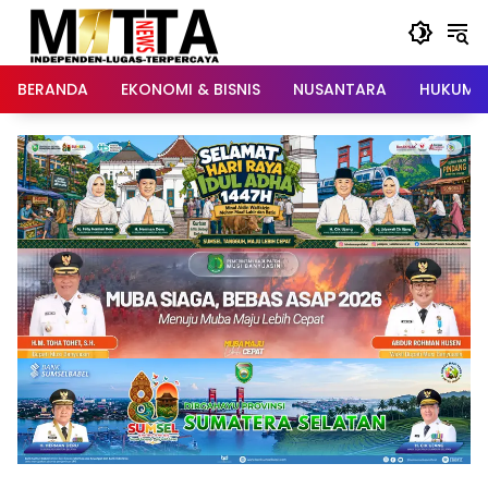
Langsung
ke
konten
BERANDA
EKONOMI & BISNIS
NUSANTARA
HUKUM &