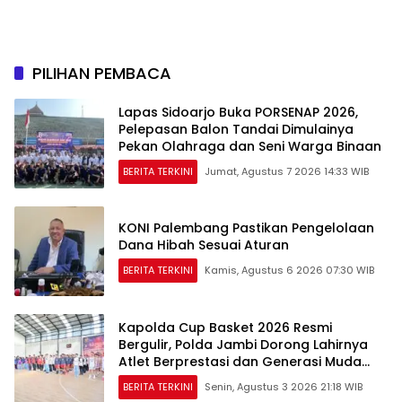
Best di Kejuaraan Antar
Tingkat Nasional
Pelajar se-Kapuas Raya
PILIHAN PEMBACA
Lapas Sidoarjo Buka PORSENAP 2026,
Pelepasan Balon Tandai Dimulainya
Pekan Olahraga dan Seni Warga Binaan
BERITA TERKINI
Jumat, Agustus 7 2026 14:33 WIB
KONI Palembang Pastikan Pengelolaan
Dana Hibah Sesuai Aturan
BERITA TERKINI
Kamis, Agustus 6 2026 07:30 WIB
Kapolda Cup Basket 2026 Resmi
Bergulir, Polda Jambi Dorong Lahirnya
Atlet Berprestasi dan Generasi Muda
Berkarakter
BERITA TERKINI
Senin, Agustus 3 2026 21:18 WIB