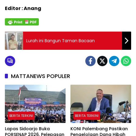
Editor : Anang
Lurah ini Bangun Taman Bacaan
MATTANEWS POPULER
BERITA TERKINI
BERITA TERKINI
Lapas Sidoarjo Buka
KONI Palembang Pastikan
PORSENAP 2026, Pelepasan
Pengelolaan Dana Hibah