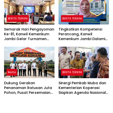
BERITA TERKINI
BERITA TERKINI
Semarak Hari Pengayoman
Tingkatkan Kompetensi
Ke-81, Kanwil Kemenkum
Perancang, Kanwil
Jambi Gelar Turnamen
Kemenkum Jambi Dalami
Domino, Catur, dan E-Sport
Urgensi Pengundangan
Peraturan Perundang-
undangan
Berita
BERITA TERKINI
Dukung Gerakan
Sinergi Pemkab Muba dan
Penanaman Ratusan Juta
Kementerian Koperasi
Pohon, Pusat Persemaian
Siapkan Agenda Nasional
Sriwijaya Kemampo
Hilirisasi Kelapa Sawit
Perkuat Jaringan
Persemaian Nasional*