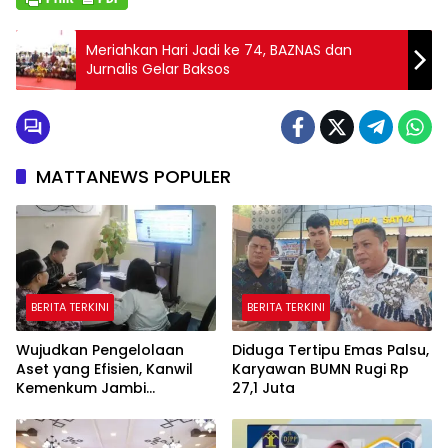
Meriahkan Hari Jadi ke 74, BAZNAS dan
Jurnalis Gelar Baksos
MATTANEWS POPULER
BERITA TERKINI
BERITA TERKINI
Wujudkan Pengelolaan
Diduga Tertipu Emas Palsu,
Aset yang Efisien, Kanwil
Karyawan BUMN Rugi Rp
Kemenkum Jambi
27,1 Juta
Laksanakan Lelang BMN
Secara Transparan