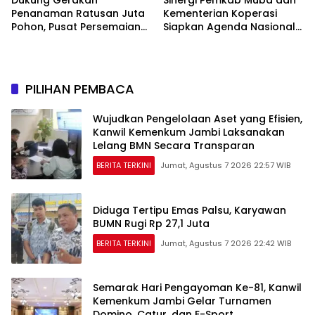
Penanaman Ratusan Juta
Kementerian Koperasi
Pohon, Pusat Persemaian
Siapkan Agenda Nasional
Sriwijaya Kemampo
Hilirisasi Kelapa Sawit
Perkuat Jaringan
Persemaian Nasional*
PILIHAN PEMBACA
Wujudkan Pengelolaan Aset yang Efisien,
Kanwil Kemenkum Jambi Laksanakan
Lelang BMN Secara Transparan
BERITA TERKINI
Jumat, Agustus 7 2026 22:57 WIB
Diduga Tertipu Emas Palsu, Karyawan
BUMN Rugi Rp 27,1 Juta
BERITA TERKINI
Jumat, Agustus 7 2026 22:42 WIB
Semarak Hari Pengayoman Ke-81, Kanwil
Kemenkum Jambi Gelar Turnamen
Domino, Catur, dan E-Sport