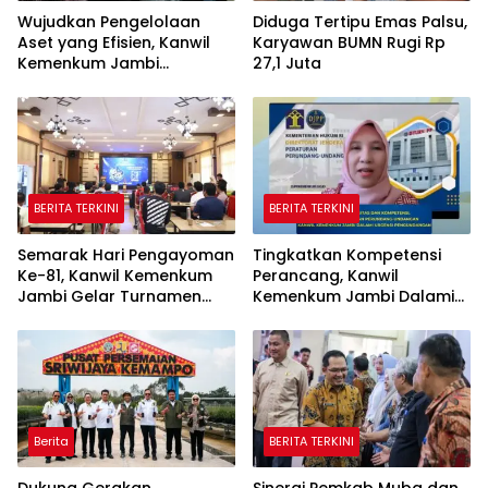
Wujudkan Pengelolaan
Diduga Tertipu Emas Palsu,
Aset yang Efisien, Kanwil
Karyawan BUMN Rugi Rp
Kemenkum Jambi
27,1 Juta
Laksanakan Lelang BMN
Secara Transparan
BERITA TERKINI
BERITA TERKINI
Semarak Hari Pengayoman
Tingkatkan Kompetensi
Ke-81, Kanwil Kemenkum
Perancang, Kanwil
Jambi Gelar Turnamen
Kemenkum Jambi Dalami
Domino, Catur, dan E-Sport
Urgensi Pengundangan
Peraturan Perundang-
undangan
Berita
BERITA TERKINI
Dukung Gerakan
Sinergi Pemkab Muba dan