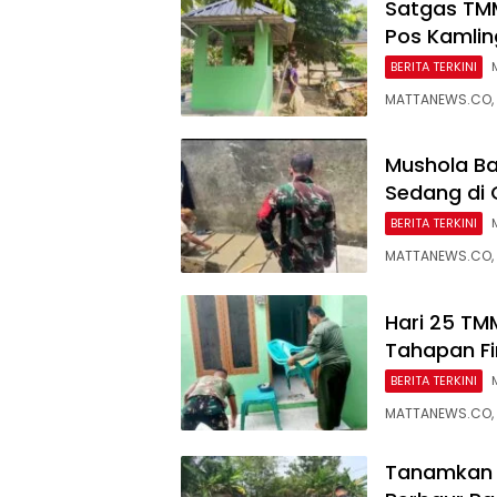
Satgas TM
Pos Kamlin
BERITA TERKINI
MATTANEWS.CO, 
Mushola Bai
Sedang di 
BERITA TERKINI
MATTANEWS.CO, P
Hari 25 TMM
Tahapan Fi
BERITA TERKINI
MATTANEWS.CO, P
Tanamkan R