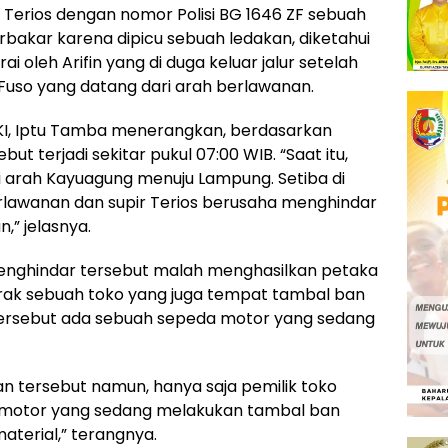
su Terios dengan nomor Polisi BG 1646 ZF sebuah
bakar karena dipicu sebuah ledakan, diketahui
 oleh Arifin yang di duga keluar jalur setelah
uso yang datang dari arah berlawanan.
OKI, Iptu Tamba menerangkan, berdasarkan
ut terjadi sekitar pukul 07:00 WIB. “Saat itu,
ari arah Kayuagung menuju Lampung. Setiba di
berlawanan dan supir Terios berusaha menghindar
,” jelasnya.
menghindar tersebut malah menghasilkan petaka
brak sebuah toko yang juga tempat tambal ban
ersebut ada sebuah sepeda motor yang sedang
an tersebut namun, hanya saja pemilik toko
ik motor yang sedang melakukan tambal ban
aterial,” terangnya.