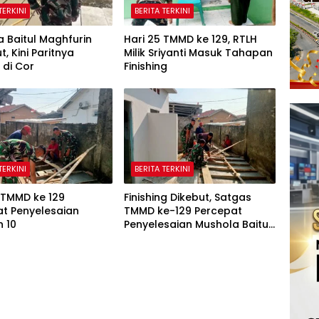
TERKINI
BERITA TERKINI
 Baitul Maghfurin
Hari 25 TMMD ke 129, RTLH
t, Kini Paritnya
Milik Sriyanti Masuk Tahapan
 di Cor
Finishing
TERKINI
BERITA TERKINI
 TMMD ke 129
Finishing Dikebut, Satgas
t Penyelesaian
TMMD ke-129 Percepat
 10
Penyelesaian Mushola Baitul
Maghfurin