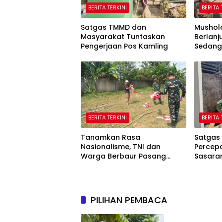
BERITA TERKINI
BERITA 
Satgas TMMD dan
Mushola
Masyarakat Tuntaskan
Berlanju
Pengerjaan Pos Kamling
Sedang
BERITA TERKINI
BERITA 
Tanamkan Rasa
Satgas
Nasionalisme, TNI dan
Percepa
Warga Berbaur Pasang
Sasaran
Umbul-Umbul
PILIHAN PEMBACA