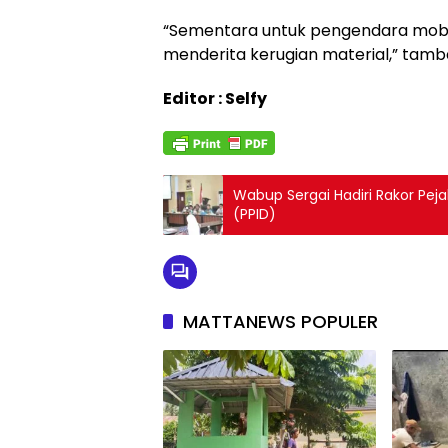
“Sementara untuk pengendara mobil
menderita kerugian material,” tamb
Editor : Selfy
Wabup Sergai Hadiri Rakor Pej
(PPID)
MATTANEWS POPULER