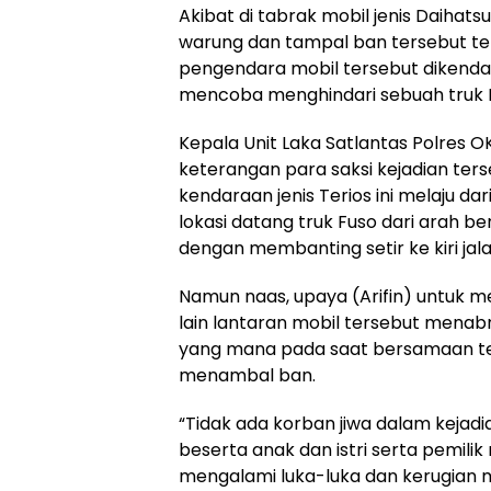
Akibat di tabrak mobil jenis Daihat
warung dan tampal ban tersebut ter
pengendara mobil tersebut dikendarai
mencoba menghindari sebuah truk F
Kepala Unit Laka Satlantas Polres 
keterangan para saksi kejadian terseb
kendaraan jenis Terios ini melaju d
lokasi datang truk Fuso dari arah 
dengan membanting setir ke kiri jalan
Namun naas, upaya (Arifin) untuk 
lain lantaran mobil tersebut mena
yang mana pada saat bersamaan t
menambal ban.
“Tidak ada korban jiwa dalam kejadi
beserta anak dan istri serta pemil
mengalami luka-luka dan kerugian m