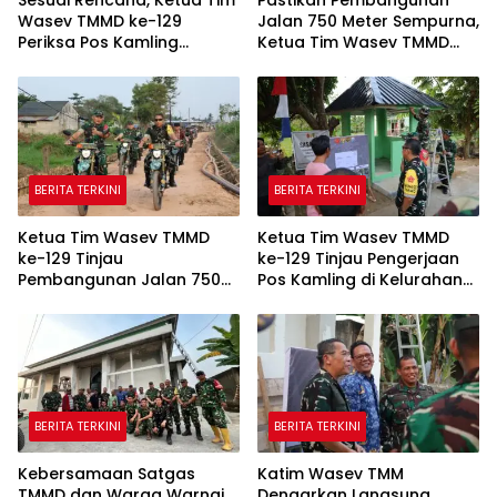
Wasev TMMD ke-129
Jalan 750 Meter Sempurna,
Periksa Pos Kamling
Ketua Tim Wasev TMMD
Kelurahan Talang Jambe
ke-129 Tinjau Lokasi
Menggunakan Trail
BERITA TERKINI
BERITA TERKINI
Ketua Tim Wasev TMMD
Ketua Tim Wasev TMMD
ke-129 Tinjau
ke-129 Tinjau Pengerjaan
Pembangunan Jalan 750
Pos Kamling di Kelurahan
Meter di Kelurahan Talang
Talang Jambe
Jambe
BERITA TERKINI
BERITA TERKINI
Kebersamaan Satgas
Katim Wasev TMM
TMMD dan Warga Warnai
Dengarkan Langsung