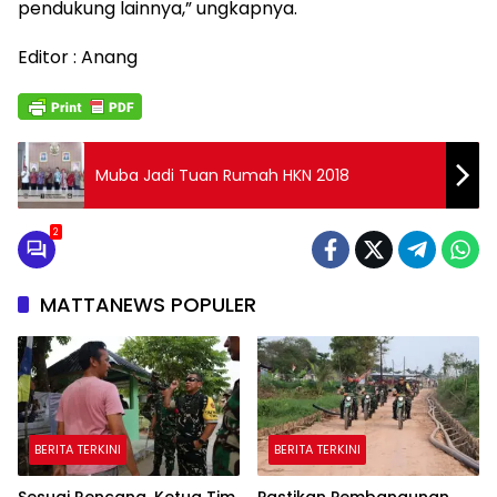
pendukung lainnya,” ungkapnya.
Editor : Anang
Muba Jadi Tuan Rumah HKN 2018
2
MATTANEWS POPULER
BERITA TERKINI
BERITA TERKINI
Sesuai Rencana, Ketua Tim
Pastikan Pembangunan