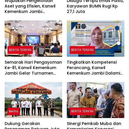
Wujudkan Pengelolaan
Diduga Tertipu Emas Palsu,
Aset yang Efisien, Kanwil
Karyawan BUMN Rugi Rp
Kemenkum Jambi
27,1 Juta
Laksanakan Lelang BMN
Secara Transparan
BERITA TERKINI
BERITA TERKINI
Semarak Hari Pengayoman
Tingkatkan Kompetensi
Ke-81, Kanwil Kemenkum
Perancang, Kanwil
Jambi Gelar Turnamen
Kemenkum Jambi Dalami
Domino, Catur, dan E-Sport
Urgensi Pengundangan
Peraturan Perundang-
undangan
Berita
BERITA TERKINI
Dukung Gerakan
Sinergi Pemkab Muba dan