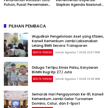
Penanaman Ratusan Juta
Kementerian Koperasi
Pohon, Pusat Persemaian
Siapkan Agenda Nasional
Sriwijaya Kemampo
Hilirisasi Kelapa Sawit
Perkuat Jaringan
Persemaian Nasional*
PILIHAN PEMBACA
Wujudkan Pengelolaan Aset yang Efisien,
Kanwil Kemenkum Jambi Laksanakan
Lelang BMN Secara Transparan
BERITA TERKINI
Jumat, Agustus 7 2026 22:57 WIB
Diduga Tertipu Emas Palsu, Karyawan
BUMN Rugi Rp 27,1 Juta
BERITA TERKINI
Jumat, Agustus 7 2026 22:42 WIB
Semarak Hari Pengayoman Ke-81, Kanwil
Kemenkum Jambi Gelar Turnamen
Domino, Catur, dan E-Sport