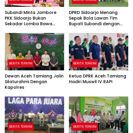
Subandi Minta Jambore
DPRD Sidoarjo Menang
PKK Sidoarjo Bukan
Sepak Bola Lawan Tim
Sekadar Lomba Bawa
Bupati Subandi dengan
Pulang Piala tapi Juga Ilmu
Skor 3-1 di Gelora Delta
untuk Warga
BERITA TERKINI
BERITA TERKINI
Dewan Aceh Tamiang Jalin
Ketua DPRK Aceh Tamiang
Silaturahmi Dengan
Hadiri Muswil IV RAPI
Kapolres
BERITA TERKINI
BERITA TERKINI