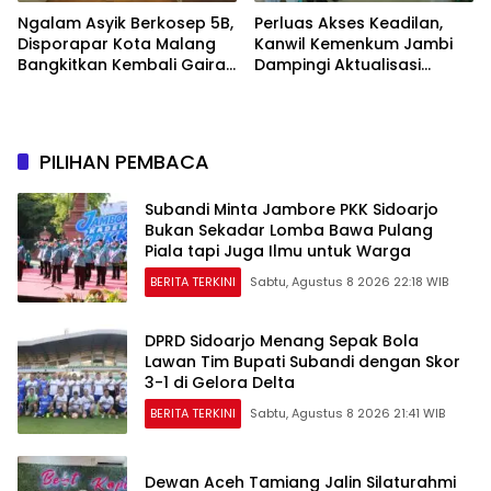
Ngalam Asyik Berkosep 5B,
Perluas Akses Keadilan,
Disporapar Kota Malang
Kanwil Kemenkum Jambi
Bangkitkan Kembali Gairah
Dampingi Aktualisasi
Tinju Profesional
Paralegal di Empat
Kelurahan
PILIHAN PEMBACA
Subandi Minta Jambore PKK Sidoarjo
Bukan Sekadar Lomba Bawa Pulang
Piala tapi Juga Ilmu untuk Warga
BERITA TERKINI
Sabtu, Agustus 8 2026 22:18 WIB
DPRD Sidoarjo Menang Sepak Bola
Lawan Tim Bupati Subandi dengan Skor
3-1 di Gelora Delta
BERITA TERKINI
Sabtu, Agustus 8 2026 21:41 WIB
Dewan Aceh Tamiang Jalin Silaturahmi