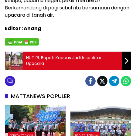
kelapa, padamu negeri, pekik merdeka !
Berkumandang di pagi subuh itu bersamaan dengan
upacara di tanah air.
Editor : Anang
HUT RI, Bupati Kapuas Jadi Inspektur
Upacara
MATTANEWS POPULER
BERITA TERKINI
BERITA TERKINI