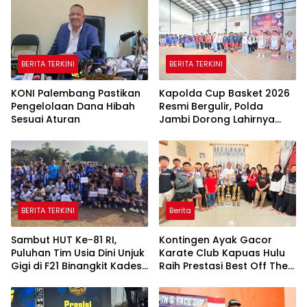
BERITA TERKINI
BERITA TERKINI
KONI Palembang Pastikan
Kapolda Cup Basket 2026
Pengelolaan Dana Hibah
Resmi Bergulir, Polda
Sesuai Aturan
Jambi Dorong Lahirnya
Atlet Berprestasi dan
Generasi Muda
Berkarakter
BERITA TERKINI
Berita
Sambut HUT Ke-81 RI,
Kontingen Ayak Gacor
Puluhan Tim Usia Dini Unjuk
Karate Club Kapuas Hulu
Gigi di F21 Binangkit Kades
Raih Prestasi Best Off The
Cup 2026
Best di Kejuaraan Antar
Pelajar se-Kapuas Raya