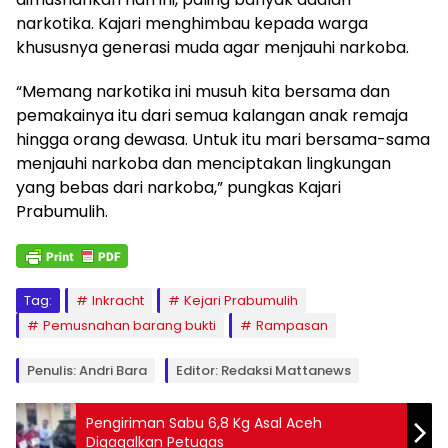
narkotika. Kajari menghimbau kepada warga
khususnya generasi muda agar menjauhi narkoba.
“Memang narkotika ini musuh kita bersama dan
pemakainya itu dari semua kalangan anak remaja
hingga orang dewasa. Untuk itu mari bersama-sama
menjauhi narkoba dan menciptakan lingkungan
yang bebas dari narkoba,” pungkas Kajari
Prabumulih.
Tag:
Inkracht
Kejari Prabumulih
Pemusnahan barang bukti
Rampasan
Penulis: Andri Bara
Editor: Redaksi Mattanews
Pengiriman Sabu 6,8 Kg Asal Aceh
Digagalkan Petugas