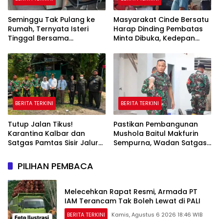
Seminggu Tak Pulang ke
Masyarakat Cinde Bersatu
Rumah, Ternyata Isteri
Harap Dinding Pembatas
Tinggal Bersama
Minta Dibuka, Kedepan
Selingkuhan
Akan Ada Aksi Demo
BERITA TERKINI
BERITA TERKINI
Tutup Jalan Tikus!
Pastikan Pembangunan
Karantina Kalbar dan
Mushola Baitul Makfurin
Satgas Pamtas Sisir Jalur
Sempurna, Wadan Satgas
Ilegal di PLBN Nanga Badau
TMMD Cek Langsung ke
Lokasi
PILIHAN PEMBACA
Melecehkan Rapat Resmi, Armada PT
IAM Terancam Tak Boleh Lewat di PALI
BERITA TERKINI
Kamis, Agustus 6 2026 18:46 WIB