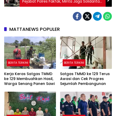
Pejabat Polres Fakfak, Minta Jaga Solidaritas
dan Pelayanan
MATTANEWS POPULER
BERITA TERKINI
BERITA TERKINI
Kerja Keras Satgas TMMD
Satgas TMMD ke 129 Terus
ke 129 Membuahkan Hasil,
Awasi dan Cek Progres
Warga Senang Panen Sawi
Sejumlah Pembangunan