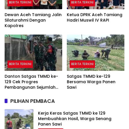
BERITA TERKINI
BERITA TERKINI
Dewan Aceh Tamiang Jalin
Ketua DPRK Aceh Tamiang
Silaturahmi Dengan
Hadiri Muswil IV RAPI
Kapolres
BERITA TERKINI
BERITA TERKINI
Danton Satgas TMMD ke-
Satgas TMMD ke-129
129 Cek Progres
Bersama Warga Panen
Pembangunan Sejumlah
Sawi
Sasaran di Palembang
PILIHAN PEMBACA
Kerja Keras Satgas TMMD ke 129
Membuahkan Hasil, Warga Senang
Panen Sawi