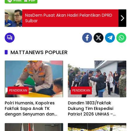
NasDem Pusat Akan Hadiri Pelantikan DPRD
Sulbar
MATTANEWS POPULER
PENDIDIKAN
PENDIDIKAN
Polri Humanis, Kapolres
Dandim 1803/Fakfak
Fakfak Sapa Anak TK
Dukung Tim Ekspedisi
dengan Senyuman dan
Patriot 2026 UNHAS –
Cerita
UNPAD Kaji Kawasan
Transmigrasi di Fakfak