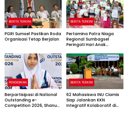
BERITA TERKINI
BERITA TERKINI
PGRI Sumsel Pastikan Roda
Pertamina Patra Niaga
Organisasi Tetap Berjalan
Regional Sumbagsel
Peringati Hari Anak
Nasional 2026 melalui
Edukasi Perlindungan Anak
dan Penguatan Posyandu
PENDIDIKAN
BERITA TERKINI
Berpartisipasi di National
62 Mahasiswa INU Ciamis
Outstanding e-
Siap Jalankan KKN
Competition 2026, Shanum
Integratif Kolaboratif di
dari SMP Muhamadiyah 31
Enam Desa
Jakarta Raih Medali Emas
dan Perak