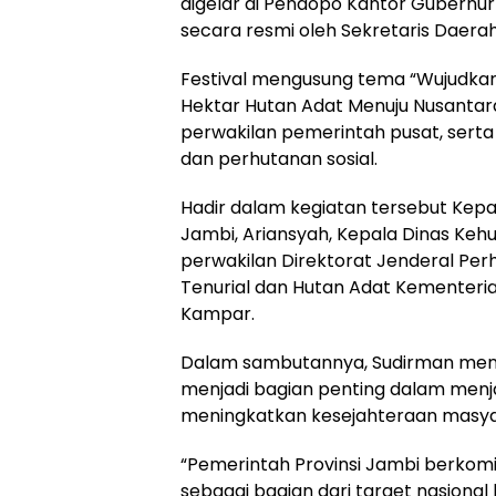
digelar di Pendopo Kantor Gubernur 
secara resmi oleh Sekretaris Daerah
Festival mengusung tema “Wujudkan
Hektar Hutan Adat Menuju Nusantara 
perwakilan pemerintah pusat, sert
dan perhutanan sosial.
Hadir dalam kegiatan tersebut Kepal
Jambi, Ariansyah, Kepala Dinas Kehu
perwakilan Direktorat Jenderal Perh
Tenurial dan Hutan Adat Kementerian
Kampar.
Dalam sambutannya, Sudirman men
menjadi bagian penting dalam menj
meningkatkan kesejahteraan masya
“Pemerintah Provinsi Jambi berk
sebagai bagian dari target nasional 