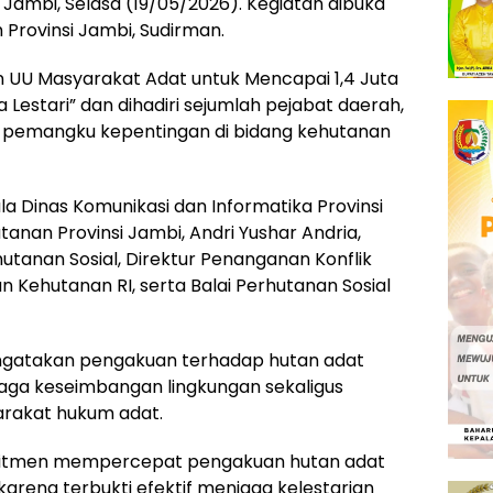
Jambi, Selasa (19/05/2026). Kegiatan dibuka
 Provinsi Jambi, Sudirman.
 UU Masyarakat Adat untuk Mencapai 1,4 Juta
Lestari” dan dihadiri sejumlah pejabat daerah,
a pemangku kepentingan di bidang kehutanan
a Dinas Komunikasi dan Informatika Provinsi
tanan Provinsi Jambi, Andri Yushar Andria,
utanan Sosial, Direktur Penanganan Konflik
 Kehutanan RI, serta Balai Perhutanan Sosial
gatakan pengakuan terhadap hutan adat
aga keseimbangan lingkungan sekaligus
rakat hukum adat.
omitmen mempercepat pengakuan hutan adat
karena terbukti efektif menjaga kelestarian