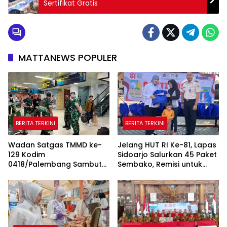
Sertifikat Gratis
MATTANEWS POPULER
BERITA TERKINI
BERITA TERKINI
Wadan Satgas TMMD ke-
Jelang HUT RI Ke-81, Lapas
129 Kodim
Sidoarjo Salurkan 45 Paket
0418/Palembang Sambut
Sembako, Remisi untuk
Kedatangan Katim Wasev
Ratusan Napi dan 12 Bebas