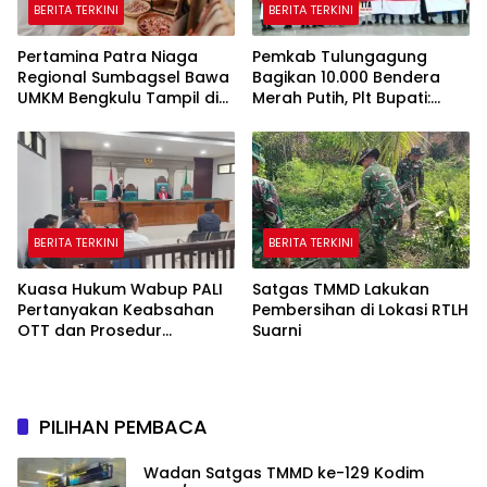
BERITA TERKINI
BERITA TERKINI
Pertamina Patra Niaga
Pemkab Tulungagung
Regional Sumbagsel Bawa
Bagikan 10.000 Bendera
UMKM Bengkulu Tampil di
Merah Putih, Plt Bupati:
Indonesia Fashion Week
Nasionalisme Harus Hidup
2026
di Setiap Rumah
BERITA TERKINI
BERITA TERKINI
Kuasa Hukum Wabup PALI
Satgas TMMD Lakukan
Pertanyakan Keabsahan
Pembersihan di Lokasi RTLH
OTT dan Prosedur
Suarni
Penangkapan Kangkangi
Undang-Undang
PILIHAN PEMBACA
Wadan Satgas TMMD ke-129 Kodim