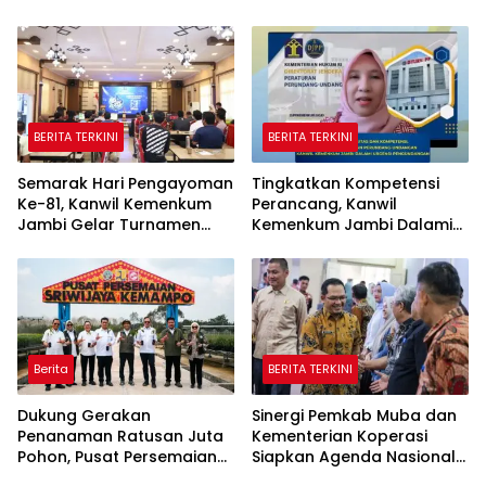
Laksanakan Lelang BMN
Secara Transparan
BERITA TERKINI
BERITA TERKINI
Semarak Hari Pengayoman
Tingkatkan Kompetensi
Ke-81, Kanwil Kemenkum
Perancang, Kanwil
Jambi Gelar Turnamen
Kemenkum Jambi Dalami
Domino, Catur, dan E-Sport
Urgensi Pengundangan
Peraturan Perundang-
undangan
Berita
BERITA TERKINI
Dukung Gerakan
Sinergi Pemkab Muba dan
Penanaman Ratusan Juta
Kementerian Koperasi
Pohon, Pusat Persemaian
Siapkan Agenda Nasional
Sriwijaya Kemampo
Hilirisasi Kelapa Sawit