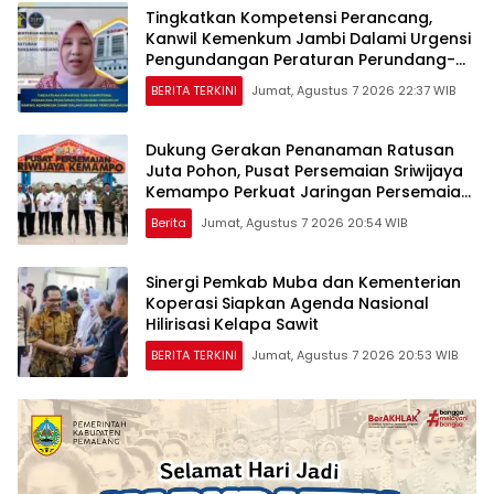
Tingkatkan Kompetensi Perancang,
Kanwil Kemenkum Jambi Dalami Urgensi
Pengundangan Peraturan Perundang-
undangan
BERITA TERKINI
Jumat, Agustus 7 2026 22:37 WIB
Dukung Gerakan Penanaman Ratusan
Juta Pohon, Pusat Persemaian Sriwijaya
Kemampo Perkuat Jaringan Persemaian
Nasional*
Berita
Jumat, Agustus 7 2026 20:54 WIB
Sinergi Pemkab Muba dan Kementerian
Koperasi Siapkan Agenda Nasional
Hilirisasi Kelapa Sawit
BERITA TERKINI
Jumat, Agustus 7 2026 20:53 WIB