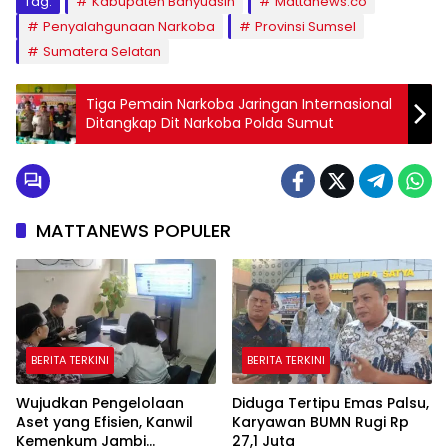
Tag:
Kabupaten Banyuasin
Mattanews.co
Penyalahgunaan Narkoba
Provinsi Sumsel
Sumatera Selatan
Tiga Pemain Narkoba Jaringan Internasional
Ditangkap Dit Narkoba Polda Sumut
MATTANEWS POPULER
BERITA TERKINI
BERITA TERKINI
Wujudkan Pengelolaan
Diduga Tertipu Emas Palsu,
Aset yang Efisien, Kanwil
Karyawan BUMN Rugi Rp
Kemenkum Jambi
27,1 Juta