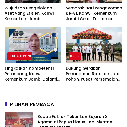
Wujudkan Pengelolaan
Semarak Hari Pengayoman
Aset yang Efisien, Kanwil
Ke-81, Kanwil Kemenkum
Kemenkum Jambi
Jambi Gelar Turnamen
Laksanakan Lelang BMN
Domino, Catur, dan E-Sport
Secara Transparan
BERITA TERKINI
Berita
Tingkatkan Kompetensi
Dukung Gerakan
Perancang, Kanwil
Penanaman Ratusan Juta
Kemenkum Jambi Dalami
Pohon, Pusat Persemaian
Urgensi Pengundangan
Sriwijaya Kemampo
Peraturan Perundang-
Perkuat Jaringan
undangan
Persemaian Nasional*
PILIHAN PEMBACA
Bupati Fakfak Tekankan Sejarah 3
Agama di Papua Harus Jadi Muatan