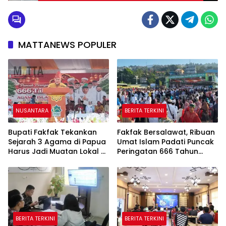
MATTANEWS POPULER
NUSANTARA
BERITA TERKINI
Bupati Fakfak Tekankan
Fakfak Bersalawat, Ribuan
Sejarah 3 Agama di Papua
Umat Islam Padati Puncak
Harus Jadi Muatan Lokal di
Peringatan 666 Tahun
Sekolah
Islam Masuk Tanah Papua
BERITA TERKINI
BERITA TERKINI