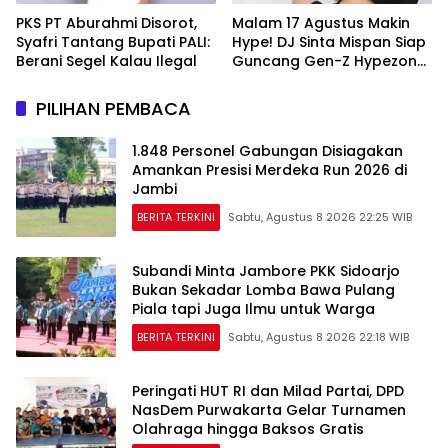
PKS PT Aburahmi Disorot,
Malam 17 Agustus Makin
Syafri Tantang Bupati PALI:
Hype! DJ Sinta Mispan Siap
Berani Segel Kalau Ilegal
Guncang Gen-Z Hypezone
Palembang
PILIHAN PEMBACA
1.848 Personel Gabungan Disiagakan
Amankan Presisi Merdeka Run 2026 di
Jambi
BERITA TERKINI
Sabtu, Agustus 8 2026 22:25 WIB
Subandi Minta Jambore PKK Sidoarjo
Bukan Sekadar Lomba Bawa Pulang
Piala tapi Juga Ilmu untuk Warga
BERITA TERKINI
Sabtu, Agustus 8 2026 22:18 WIB
Peringati HUT RI dan Milad Partai, DPD
NasDem Purwakarta Gelar Turnamen
Olahraga hingga Baksos Gratis