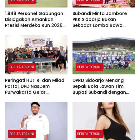
BERITA TERKINI
BERITA TERKINI
1.848 Personel Gabungan
Subandi Minta Jambore
Disiagakan Amankan
PKK Sidoarjo Bukan
Presisi Merdeka Run 2026
Sekadar Lomba Bawa
di Jambi
Pulang Piala tapi Juga Ilmu
untuk Warga
BERITA TERKINI
BERITA TERKINI
Peringati HUT RI dan Milad
DPRD Sidoarjo Menang
Partai, DPD NasDem
Sepak Bola Lawan Tim
Purwakarta Gelar
Bupati Subandi dengan
Turnamen Olahraga
Skor 3-1 di Gelora Delta
hingga Baksos Gratis
BERITA TERKINI
BERITA TERKINI