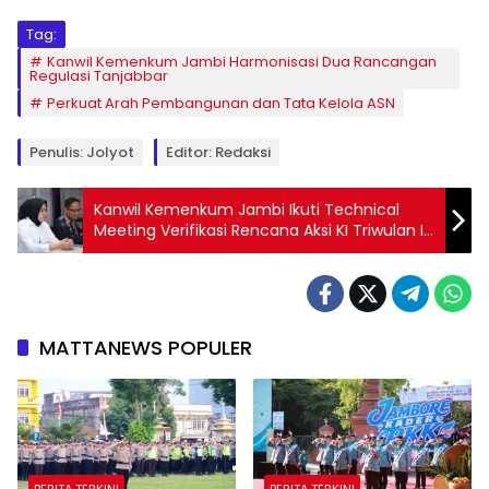
Tag:
Kanwil Kemenkum Jambi Harmonisasi Dua Rancangan
Regulasi Tanjabbar
Perkuat Arah Pembangunan dan Tata Kelola ASN
Penulis: Jolyot
Editor: Redaksi
Kanwil Kemenkum Jambi Ikuti Technical
Meeting Verifikasi Rencana Aksi KI Triwulan II
2026
MATTANEWS POPULER