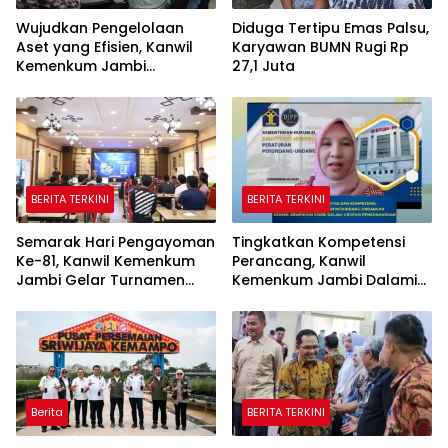
Wujudkan Pengelolaan
Diduga Tertipu Emas Palsu,
Aset yang Efisien, Kanwil
Karyawan BUMN Rugi Rp
Kemenkum Jambi
27,1 Juta
Laksanakan Lelang BMN
Secara Transparan
BERITA TERKINI
BERITA TERKINI
Semarak Hari Pengayoman
Tingkatkan Kompetensi
Ke-81, Kanwil Kemenkum
Perancang, Kanwil
Jambi Gelar Turnamen
Kemenkum Jambi Dalami
Domino, Catur, dan E-Sport
Urgensi Pengundangan
Peraturan Perundang-
undangan
Berita
BERITA TERKINI