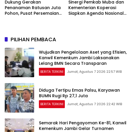
Dukung Gerakan
Sinergi Pemkab Muba dan
Penanaman Ratusan Juta
Kementerian Koperasi
Pohon, Pusat Persemaian
Siapkan Agenda Nasional
Sriwijaya Kemampo
Hilirisasi Kelapa Sawit
Perkuat Jaringan
Persemaian Nasional*
PILIHAN PEMBACA
Wujudkan Pengelolaan Aset yang Efisien,
Kanwil Kemenkum Jambi Laksanakan
Lelang BMN Secara Transparan
BERITA TERKINI
Jumat, Agustus 7 2026 22:57 WIB
Diduga Tertipu Emas Palsu, Karyawan
BUMN Rugi Rp 27,1 Juta
BERITA TERKINI
Jumat, Agustus 7 2026 22:42 WIB
Semarak Hari Pengayoman Ke-81, Kanwil
Kemenkum Jambi Gelar Turnamen