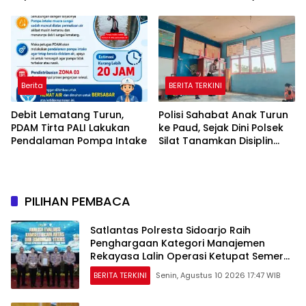
Poin Edaran Demi Lindungi
Masyarakat Pesisir
Kesehatan Siswa
Berbasis Ekosistem
Mangrove
Berita
BERITA TERKINI
Debit Lematang Turun,
Polisi Sahabat Anak Turun
PDAM Tirta PALI Lakukan
ke Paud, Sejak Dini Polsek
Pendalaman Pompa Intake
Silat Tanamkan Disiplin
dan Keselamatan Lewat
Lagu dan Senyum
PILIHAN PEMBACA
Satlantas Polresta Sidoarjo Raih
Penghargaan Kategori Manajemen
Rekayasa Lalin Operasi Ketupat Semeru
2026
BERITA TERKINI
Senin, Agustus 10 2026 17:47 WIB