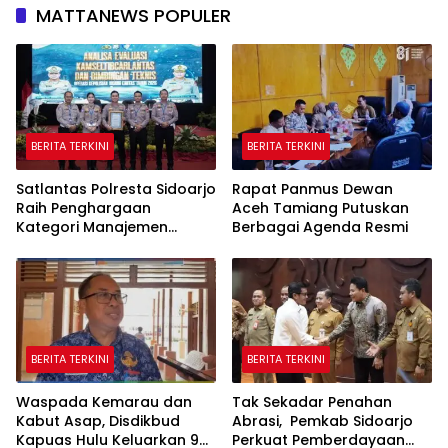
MATTANEWS POPULER
BERITA TERKINI
BERITA TERKINI
Satlantas Polresta Sidoarjo
Rapat Panmus Dewan
Raih Penghargaan
Aceh Tamiang Putuskan
Kategori Manajemen
Berbagai Agenda Resmi
Rekayasa Lalin Operasi
Ketupat Semeru 2026
BERITA TERKINI
BERITA TERKINI
Waspada Kemarau dan
Tak Sekadar Penahan
Kabut Asap, Disdikbud
Abrasi, Pemkab Sidoarjo
Kapuas Hulu Keluarkan 9
Perkuat Pemberdayaan