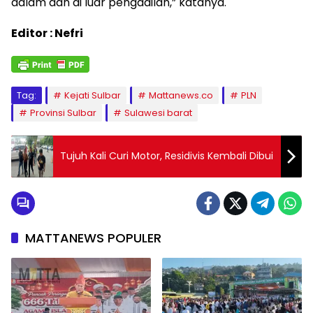
dalam dan di luar pengadilan,” katanya.
Editor : Nefri
Tag:
Kejati Sulbar
Mattanews.co
PLN
Provinsi Sulbar
Sulawesi barat
Tujuh Kali Curi Motor, Residivis Kembali Dibui
MATTANEWS POPULER