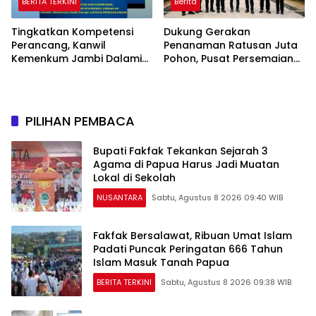
BERITA TERKINI
Berita
Tingkatkan Kompetensi
Dukung Gerakan
Perancang, Kanwil
Penanaman Ratusan Juta
Kemenkum Jambi Dalami
Pohon, Pusat Persemaian
Urgensi Pengundangan
Sriwijaya Kemampo
Peraturan Perundang-
Perkuat Jaringan
undangan
Persemaian Nasional*
PILIHAN PEMBACA
Bupati Fakfak Tekankan Sejarah 3
Agama di Papua Harus Jadi Muatan
Lokal di Sekolah
NUSANTARA
Sabtu, Agustus 8 2026 09:40 WIB
Fakfak Bersalawat, Ribuan Umat Islam
Padati Puncak Peringatan 666 Tahun
Islam Masuk Tanah Papua
BERITA TERKINI
Sabtu, Agustus 8 2026 09:38 WIB