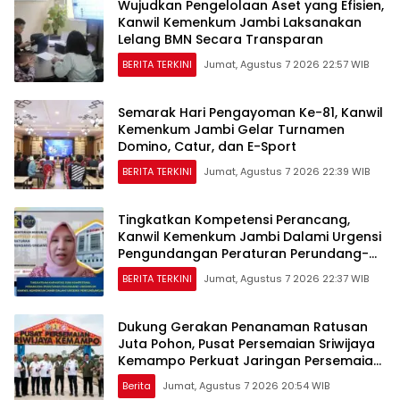
Wujudkan Pengelolaan Aset yang Efisien,
Kanwil Kemenkum Jambi Laksanakan
Lelang BMN Secara Transparan
BERITA TERKINI
Jumat, Agustus 7 2026 22:57 WIB
Semarak Hari Pengayoman Ke-81, Kanwil
Kemenkum Jambi Gelar Turnamen
Domino, Catur, dan E-Sport
BERITA TERKINI
Jumat, Agustus 7 2026 22:39 WIB
Tingkatkan Kompetensi Perancang,
Kanwil Kemenkum Jambi Dalami Urgensi
Pengundangan Peraturan Perundang-
undangan
BERITA TERKINI
Jumat, Agustus 7 2026 22:37 WIB
Dukung Gerakan Penanaman Ratusan
Juta Pohon, Pusat Persemaian Sriwijaya
Kemampo Perkuat Jaringan Persemaian
Nasional*
Berita
Jumat, Agustus 7 2026 20:54 WIB