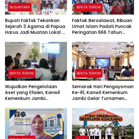
NUSANTARA
BERITA TERKINI
Bupati Fakfak Tekankan
Fakfak Bersalawat, Ribuan
Sejarah 3 Agama di Papua
Umat Islam Padati Puncak
Harus Jadi Muatan Lokal di
Peringatan 666 Tahun
Sekolah
Islam Masuk Tanah Papua
BERITA TERKINI
BERITA TERKINI
Wujudkan Pengelolaan
Semarak Hari Pengayoman
Aset yang Efisien, Kanwil
Ke-81, Kanwil Kemenkum
Kemenkum Jambi
Jambi Gelar Turnamen
Laksanakan Lelang BMN
Domino, Catur, dan E-Sport
Secara Transparan