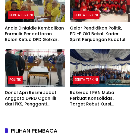
BERITA TERKINI
BERITA TERKINI
Andie Dinialdie Kembalikan
Gelar Pendidikan Politik,
Formulir Pendaftaran
PDI-P OKI Bekali Kader
Balon Ketua DPD Golkar
Spirit Perjuangan Kudatuli
Sumsel
POLITIK
BERITA TERKINI
Donal Apri Resmi Jabat
Rakerda I PAN Muba
Anggota DPRD Ogan Ilir
Perkuat Konsolidasi,
dari PKS, Pengganti
Target Rebut Kursi
Muhammad Sayuti yang
Pimpinan DPRD
Meninggal Dunia
PILIHAN PEMBACA