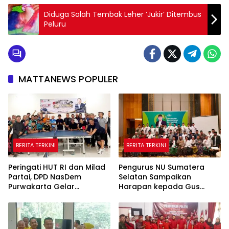
Diduga Salah Tembak Leher ‘Jukir’ Ditembus
Peluru
MATTANEWS POPULER
BERITA TERKINI
BERITA TERKINI
Peringati HUT RI dan Milad
Pengurus NU Sumatera
Partai, DPD NasDem
Selatan Sampaikan
Purwakarta Gelar
Harapan kepada Gus
Turnamen Olahraga
Rozin: Perkuat Ranting dan
hingga Baksos Gratis
Pesantren