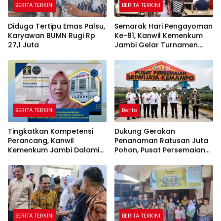
BERITA TERKINI
BERITA TERKINI
Diduga Tertipu Emas Palsu,
Semarak Hari Pengayoman
Karyawan BUMN Rugi Rp
Ke-81, Kanwil Kemenkum
27,1 Juta
Jambi Gelar Turnamen
Domino, Catur, dan E-Sport
BERITA TERKINI
Berita
Tingkatkan Kompetensi
Dukung Gerakan
Perancang, Kanwil
Penanaman Ratusan Juta
Kemenkum Jambi Dalami
Pohon, Pusat Persemaian
Urgensi Pengundangan
Sriwijaya Kemampo
Peraturan Perundang-
Perkuat Jaringan
undangan
Persemaian Nasional*
BERITA TERKINI
BERITA TERKINI