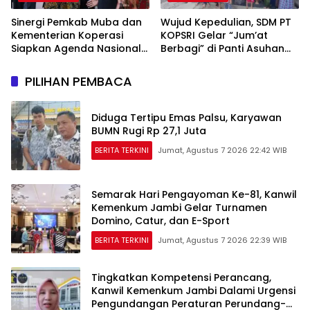
Sinergi Pemkab Muba dan
Wujud Kepedulian, SDM PT
Kementerian Koperasi
KOPSRI Gelar “Jum’at
Siapkan Agenda Nasional
Berbagi” di Panti Asuhan
Hilirisasi Kelapa Sawit
Tali Kasih Palembang
PILIHAN PEMBACA
Diduga Tertipu Emas Palsu, Karyawan
BUMN Rugi Rp 27,1 Juta
BERITA TERKINI
Jumat, Agustus 7 2026 22:42 WIB
Semarak Hari Pengayoman Ke-81, Kanwil
Kemenkum Jambi Gelar Turnamen
Domino, Catur, dan E-Sport
BERITA TERKINI
Jumat, Agustus 7 2026 22:39 WIB
Tingkatkan Kompetensi Perancang,
Kanwil Kemenkum Jambi Dalami Urgensi
Pengundangan Peraturan Perundang-