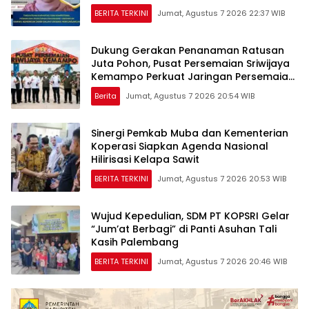
undangan
BERITA TERKINI
Jumat, Agustus 7 2026 22:37 WIB
Dukung Gerakan Penanaman Ratusan
Juta Pohon, Pusat Persemaian Sriwijaya
Kemampo Perkuat Jaringan Persemaian
Nasional*
Berita
Jumat, Agustus 7 2026 20:54 WIB
Sinergi Pemkab Muba dan Kementerian
Koperasi Siapkan Agenda Nasional
Hilirisasi Kelapa Sawit
BERITA TERKINI
Jumat, Agustus 7 2026 20:53 WIB
Wujud Kepedulian, SDM PT KOPSRI Gelar
“Jum’at Berbagi” di Panti Asuhan Tali
Kasih Palembang
BERITA TERKINI
Jumat, Agustus 7 2026 20:46 WIB