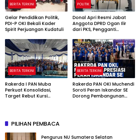
BERITA TERKINI
POLITIK
Gelar Pendidikan Politik,
Donal Apri Resmi Jabat
PDI-P OKI Bekali Kader
Anggota DPRD Ogan Ilir
Spirit Perjuangan Kudatuli
dari PKS, Pengganti
Muhammad Sayuti yang
Meninggal Dunia
BERITA TERKINI
BERITA TERKINI
Rakerda I PAN Muba
Rakerda PAN OKI Muchendi
Perkuat Konsolidasi,
Soroti Peran Iskandar SE
Target Rebut Kursi
Dorong Pembangunan
Pimpinan DPRD
Daerah
PILIHAN PEMBACA
Pengurus NU Sumatera Selatan