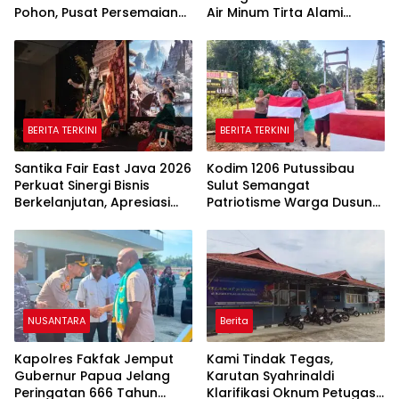
Pohon, Pusat Persemaian
Air Minum Tirta Alami
Sriwijaya Kemampo
Tanah Datar Periode
Perkuat Jaringan
2026–2031
Persemaian Nasional*
BERITA TERKINI
BERITA TERKINI
Santika Fair East Java 2026
Kodim 1206 Putussibau
Perkuat Sinergi Bisnis
Sulut Semangat
Berkelanjutan, Apresiasi
Patriotisme Warga Dusun
Mitra Korporasi Lewat
Sebintang Lewat Lautan
Corporate Award
Bendera Merah Putih
NUSANTARA
Berita
Kapolres Fakfak Jemput
Kami Tindak Tegas,
Gubernur Papua Jelang
Karutan Syahrinaldi
Peringatan 666 Tahun
Klarifikasi Oknum Petugas