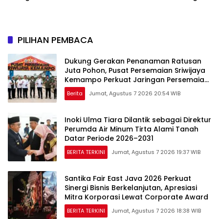
Islam Masuk Tanah Papua
Rutan Putussibau Terseret
Komentar Pedas Kasus
Pasien BPJS
PILIHAN PEMBACA
Dukung Gerakan Penanaman Ratusan
Juta Pohon, Pusat Persemaian Sriwijaya
Kemampo Perkuat Jaringan Persemaian
Nasional*
Berita
Jumat, Agustus 7 2026 20:54 WIB
Inoki Ulma Tiara Dilantik sebagai Direktur
Perumda Air Minum Tirta Alami Tanah
Datar Periode 2026–2031
BERITA TERKINI
Jumat, Agustus 7 2026 19:37 WIB
Santika Fair East Java 2026 Perkuat
Sinergi Bisnis Berkelanjutan, Apresiasi
Mitra Korporasi Lewat Corporate Award
BERITA TERKINI
Jumat, Agustus 7 2026 18:38 WIB