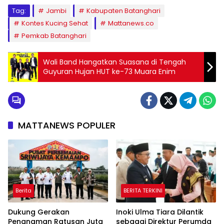
Tag:
Jambi
Kabupaten Batanghari
Kontes Kucing Sehat
Mattanews.co
Pemkab Batanghari
Wali Band Hangatkan Suasana di Tengah
Guyuran Hujan HUT ke-73 Muara Enim
MATTANEWS POPULER
Berita
BERITA TERKINI
Dukung Gerakan
Inoki Ulma Tiara Dilantik
Penanaman Ratusan Juta
sebagai Direktur Perumda