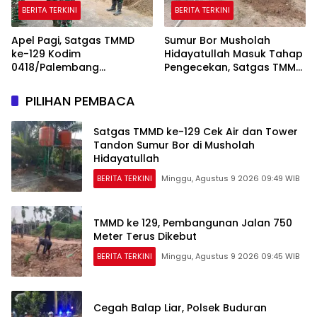
BERITA TERKINI
BERITA TERKINI
Apel Pagi, Satgas TMMD
Sumur Bor Musholah
ke-129 Kodim
Hidayatullah Masuk Tahap
0418/Palembang
Pengecekan, Satgas TMMD
Matangkan Kesiapan
Pastikan Air dan Tandon
Sebelum Bertugas
Berfungsi
PILIHAN PEMBACA
Satgas TMMD ke-129 Cek Air dan Tower
Tandon Sumur Bor di Musholah
Hidayatullah
BERITA TERKINI
Minggu, Agustus 9 2026 09:49 WIB
TMMD ke 129, Pembangunan Jalan 750
Meter Terus Dikebut
BERITA TERKINI
Minggu, Agustus 9 2026 09:45 WIB
Cegah Balap Liar, Polsek Buduran