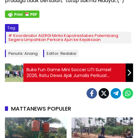
praduga tidak bersalah,” tutup Sukma Hidayat.(*)
Tag:
Koordinator ALERGI Minta Kapolrestabes Palembang
Segera Limpahkan Perkara Ajun ke Kejaksaan
Penulis: Anang
Editor: Redaksi
Buka Fun Game Mini Soccer IJTI Sumsel
2026, Ratu Dewa Ajak Jurnalis Perkuat
Solidaritas
MATTANEWS POPULER