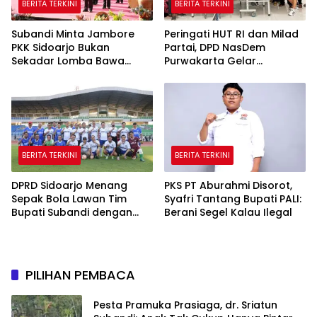
BERITA TERKINI
BERITA TERKINI
Subandi Minta Jambore
Peringati HUT RI dan Milad
PKK Sidoarjo Bukan
Partai, DPD NasDem
Sekadar Lomba Bawa
Purwakarta Gelar
Pulang Piala tapi Juga Ilmu
Turnamen Olahraga
untuk Warga
hingga Baksos Gratis
BERITA TERKINI
BERITA TERKINI
DPRD Sidoarjo Menang
PKS PT Aburahmi Disorot,
Sepak Bola Lawan Tim
Syafri Tantang Bupati PALI:
Bupati Subandi dengan
Berani Segel Kalau Ilegal
Skor 3-1 di Gelora Delta
PILIHAN PEMBACA
Pesta Pramuka Prasiaga, dr. Sriatun