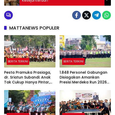
Kesejahteraan
MATTANEWS POPULER
BERITA TERKINI
BERITA TERKINI
Pesta Pramuka Prasiaga,
1.848 Personel Gabungan
dr. Sriatun Subandi: Anak
Disiagakan Amankan
Tak Cukup Hanya Pintar,
Presisi Merdeka Run 2026
Karakter Baik Harus
di Jambi
Dibentuk Sejak Dini