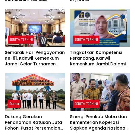
Laksanakan Lelang BMN
Secara Transparan
BERITA TERKINI
BERITA TERKINI
Semarak Hari Pengayoman
Tingkatkan Kompetensi
Ke-81, Kanwil Kemenkum
Perancang, Kanwil
Jambi Gelar Turnamen
Kemenkum Jambi Dalami
Domino, Catur, dan E-Sport
Urgensi Pengundangan
Peraturan Perundang-
undangan
Berita
BERITA TERKINI
Dukung Gerakan
Sinergi Pemkab Muba dan
Penanaman Ratusan Juta
Kementerian Koperasi
Pohon, Pusat Persemaian
Siapkan Agenda Nasional
Sriwijaya Kemampo
Hilirisasi Kelapa Sawit