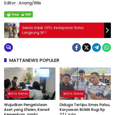
Editor : Anang/Rilis
Sekda Sidak OPD, Kedapatan Bolos
Langsung SP 1
MATTANEWS POPULER
BERITA TERKINI
BERITA TERKINI
Wujudkan Pengelolaan
Diduga Tertipu Emas Palsu,
Aset yang Efisien, Kanwil
Karyawan BUMN Rugi Rp
Kemenkum Jambi
27,1 Juta