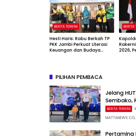
BERITA TERKINI
BERITA 
Hesti Haris: Rabu Berkah TP
Kapold
PKK Jambi Perkuat Literasi
Rakern
Keuangan dan Budaya
2026, P
Kelola Sampah dari Rumah
Keuang
dan Ak
PILIHAN PEMBACA
Jelang HUT 
Sembako, R
BERITA TERKINI
MATTANEWS.CO, 
Pertamina 