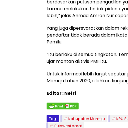
berdasarkan putusan pengadilan y
karena melakukan tindak pidana ya
lebih,” jelas Ahmad Amran Nur sepert
Yang juga dipersyaratkan dalam re
pendaftar tidak berada dalam ika
Pemilu.
“Itu berlaku di semua tingkatan. T
ujar mantan aktivis PMII itu.
Untuk informasi lebih lanjut seputa
Mamuju tahun 2020, silahkan kunjun
Editor : Nefri
Tag:
Kabupaten Mamuju
KPU S
Sulawesi barat