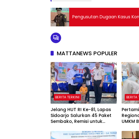
Pengusutan Dugaan Kasus Korup
MATTANEWS POPULER
BERITA TERKINI
BERITA 
Jelang HUT RI Ke-81, Lapas
Pertami
Sidoarjo Salurkan 45 Paket
Region
Sembako, Remisi untuk
UMKM B
Ratusan Napi dan 12 Bebas
Indone
2026