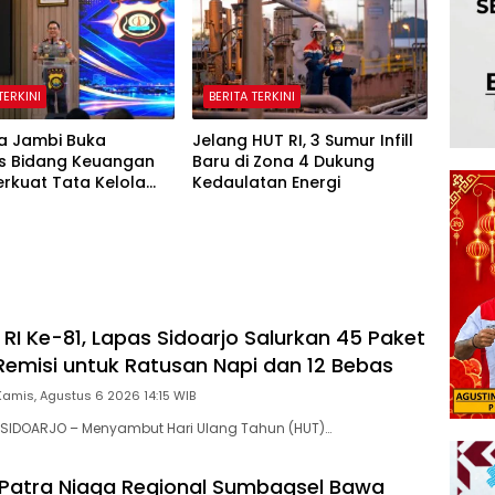
TERKINI
BERITA TERKINI
a Jambi Buka
Jelang HUT RI, 3 Sumur Infill
is Bidang Keuangan
Baru di Zona 4 Dukung
erkuat Tata Kelola
Kedaulatan Energi
an yang Transparan
untabel
RI Ke-81, Lapas Sidoarjo Salurkan 45 Paket
emisi untuk Ratusan Napi dan 12 Bebas
Kamis, Agustus 6 2026 14:15 WIB
SIDOARJO – Menyambut Hari Ulang Tahun (HUT)…
Patra Niaga Regional Sumbagsel Bawa