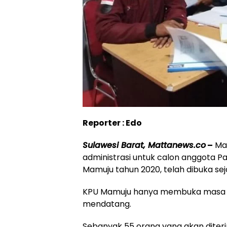
Reporter : Edo
Sulawesi Barat, Mattanews.co
–
Mas
administrasi untuk calon anggota P
Mamuju tahun 2020, telah dibuka seja
KPU Mamuju hanya membuka masa pe
mendatang.
Sebanyak 55 orang yang akan dite