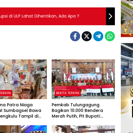
si di ULP Lahat Dihentikan, Ada Apa ?
TERKINI
BERITA TERKINI
na Patra Niaga
Pemkab Tulungagung
al Sumbagsel Bawa
Bagikan 10.000 Bendera
engkulu Tampil di
Merah Putih, Plt Bupati:
sia Fashion Week
Nasionalisme Harus Hidup di
Setiap Rumah