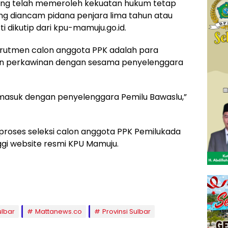
ang telah memeroleh kekuatan hukum tetap
ng diancam pidana penjara lima tahun atau
i dikutip dari kpu-mamuju.go.id.
krutmen calon anggota PPK adalah para
tan perkawinan dengan sesama penyelenggara
ermasuk dengan penyelenggara Pemilu Bawaslu,”
r proses seleksi calon anggota PPK Pemilukada
ggi website resmi KPU Mamuju.
ulbar
Mattanews.co
Provinsi Sulbar