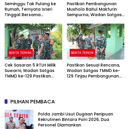
Seminggu Tak Pulang ke
Pastikan Pembangunan
Rumah, Ternyata Isteri
Mushola Baitul Makfurin
Tinggal Bersama
Sempurna, Wadan Satgas
Selingkuhan
TMMD Cek Langsung ke
Lokasi
BERITA TERKINI
BERITA TERKINI
Cek Sasaran 5 RTLH Milik
Pastikan Sesuai Rencana,
Suwarni, Wadan Satgas
Wadan Satgas TMMD ke-
TMMD ke-129 Pastikan
129 Tinjau Pembangunan
Penghuni Rumah Senang
Poskamling
PILIHAN PEMBACA
Polda Jambi Usut Dugaan Penipuan
Rekrutmen Bintara Polri 2026, Dua
Personel Diamankan