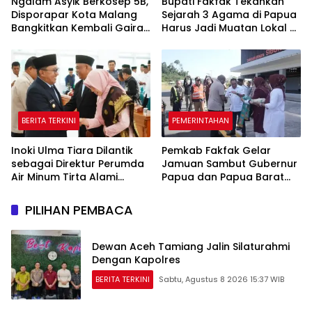
Ngalam Asyik Berkosep 5B,
Bupati Fakfak Tekankan
Disporapar Kota Malang
Sejarah 3 Agama di Papua
Bangkitkan Kembali Gairah
Harus Jadi Muatan Lokal di
Tinju Profesional
Sekolah
BERITA TERKINI
PEMERINTAHAN
Inoki Ulma Tiara Dilantik
Pemkab Fakfak Gelar
sebagai Direktur Perumda
Jamuan Sambut Gubernur
Air Minum Tirta Alami
Papua dan Papua Barat
Tanah Datar Periode
Jelang 666 Tahun Islam
2026–2031
PILIHAN PEMBACA
Dewan Aceh Tamiang Jalin Silaturahmi
Dengan Kapolres
BERITA TERKINI
Sabtu, Agustus 8 2026 15:37 WIB