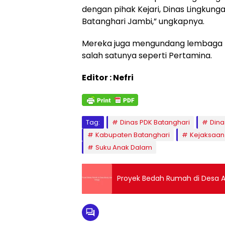
dengan pihak Kejari, Dinas Lingkung
Batanghari Jambi,” ungkapnya.
Mereka juga mengundang lembaga l
salah satunya seperti Pertamina.
Editor : Nefri
Tag:
Dinas PDK Batanghari
Dina
Kabupaten Batanghari
Kejaksaan
Suku Anak Dalam
Proyek Bedah Rumah di Desa 