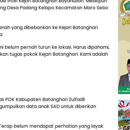
i Intel Kejari Batanghari Bayanullah. Meskipun
asung Desa Padang Kelapo Kecamatan Maro Sebo
ah yang dibebankan ke Kejari Batanghari
a.
i belum pernah turun ke lokasi. Harus dipahami,
an tugas pokok Kejari Batanghari. Kami adalah
as PDK Kabupaten Batanghari Zulfadli
umpulkan data anak SAD untuk diberikan
i Terap belum mendapat perhatian yang layak