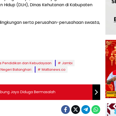
an Hidup (DLH), Dinas Kehutanan di Kabupaten
ingkungan serta perusahan-perusahaan swasta,
s Pendidikan dan Kebudayaan
Jambi
 Negeri Batanghari
Mattanews.co
Abung Jayo Diduga Bermasalah