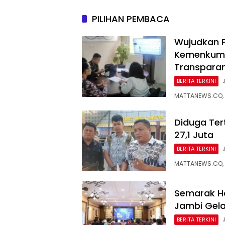
undangan
Nasiona
PILIHAN PEMBACA
Wujudkan P
Kemenkum 
Transpara
BERITA TERKINI
MATTANEWS.CO, 
Diduga Ter
27,1 Juta
BERITA TERKINI
MATTANEWS.CO, 
Semarak H
Jambi Gela
BERITA TERKINI