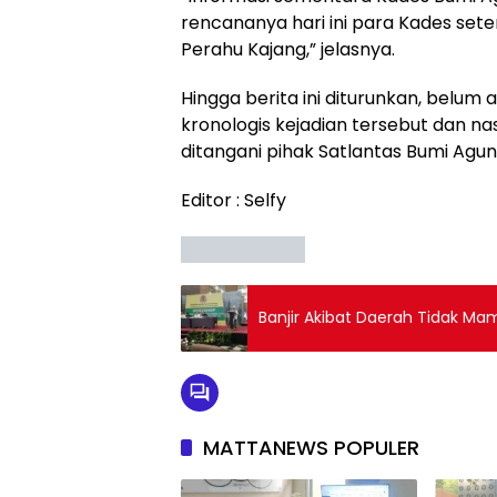
rencananya hari ini para Kades set
Perahu Kajang,” jelasnya.
Hingga berita ini diturunkan, belu
kronologis kejadian tersebut dan na
ditangani pihak Satlantas Bumi Agun
Editor : Selfy
Banjir Akibat Daerah Tidak M
MATTANEWS POPULER