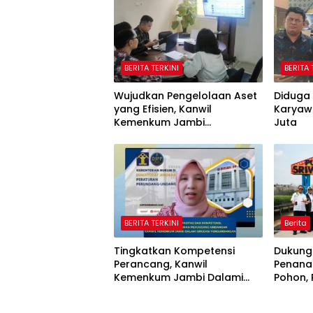
BERITA TERKINI
BERITA 
Wujudkan Pengelolaan Aset
Diduga 
yang Efisien, Kanwil
Karyaw
Kemenkum Jambi
Juta
Laksanakan Lelang BMN
Secara Transparan
BERITA TERKINI
Berita
Tingkatkan Kompetensi
Dukung
Perancang, Kanwil
Penana
Kemenkum Jambi Dalami
Pohon,
Urgensi Pengundangan
Sriwij
Peraturan Perundang-
Jaring