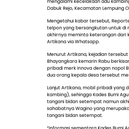
mengalami kecelakaan adu kambing
Dabuk Rejo, Kecamatan Lempuing OK
Mengetahui kabar tersebut, Repo
telpon yang bersangkutan untuk di 
akhirnya meminta keterangan dari
Artikana via Whatsapp.
Menurut Artikana, kejadian tersebu
Bhayangkara kemarin Rabu berkisa
pribadi merk innova dengan nopol BG
dua orang kepala desa tersebut men
Lanjut Artikana, mobil pribadi yan
kambing), sehingga Kades Bumi Agu
tangani bidan setempat namun akhir
sahabatnya Wagino yang merupakan 
tangani bidan setempat.
“Informasi sementara Kades Bumi A