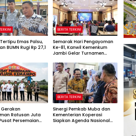
TERKINI
BERITA TERKINI
Tertipu Emas Palsu,
Semarak Hari Pengayoman
an BUMN Rugi Rp 27,1
Ke-81, Kanwil Kemenkum
Jambi Gelar Turnamen
Domino, Catur, dan E-Sport
BERITA TERKINI
 Gerakan
Sinergi Pemkab Muba dan
man Ratusan Juta
Kementerian Koperasi
 Pusat Persemaian
Siapkan Agenda Nasional
aya Kemampo Perkuat
Hilirisasi Kelapa Sawit
an Persemaian