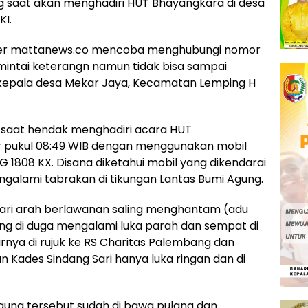
 saat akan menghadiri HUT Bhayangkara di desa
I.
rter mattanews.co mencoba menghubungi nomor
mintai keterangn namun tidak bisa sampai
 kepala desa Mekar Jaya, Kecamatan Lemping H
t saat hendak menghadiri acara HUT
r pukul 08:49 WIB dengan menggunakan mobil
 1808 KX. Disana diketahui mobil yang dikendarai
galami tabrakan di tikungan Lantas Bumi Agung.
g dari arah berlawanan saling menghantam (adu
ng di duga mengalami luka parah dan sempat di
nya di rujuk ke RS Charitas Palembang dan
Kades Sindang Sari hanya luka ringan dan di
gung tersebut sudah di bawa pulang dan