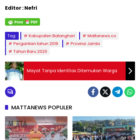
Editor : Nefri
Tag:
Kabupaten Batanghari
Mattanews.co
Pergantian tahun 2019
Provinsi Jambi
Tahun Baru 2020
Mayat Tanpa Identitas Ditemukan Warga
MATTANEWS POPULER