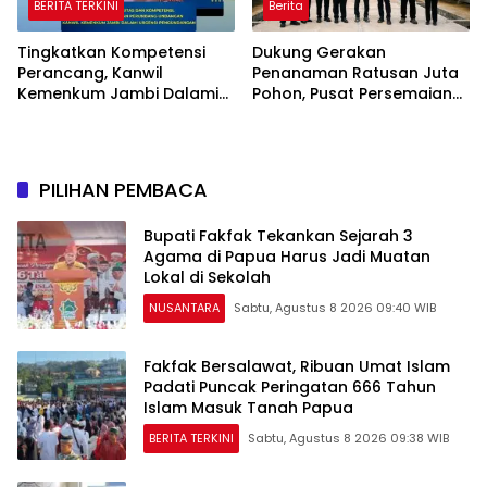
BERITA TERKINI
Berita
Tingkatkan Kompetensi
Dukung Gerakan
Perancang, Kanwil
Penanaman Ratusan Juta
Kemenkum Jambi Dalami
Pohon, Pusat Persemaian
Urgensi Pengundangan
Sriwijaya Kemampo
Peraturan Perundang-
Perkuat Jaringan
undangan
Persemaian Nasional*
PILIHAN PEMBACA
Bupati Fakfak Tekankan Sejarah 3
Agama di Papua Harus Jadi Muatan
Lokal di Sekolah
NUSANTARA
Sabtu, Agustus 8 2026 09:40 WIB
Fakfak Bersalawat, Ribuan Umat Islam
Padati Puncak Peringatan 666 Tahun
Islam Masuk Tanah Papua
BERITA TERKINI
Sabtu, Agustus 8 2026 09:38 WIB