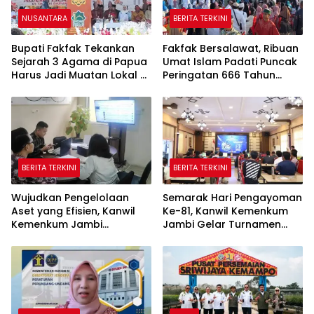
NUSANTARA
BERITA TERKINI
Bupati Fakfak Tekankan
Fakfak Bersalawat, Ribuan
Sejarah 3 Agama di Papua
Umat Islam Padati Puncak
Harus Jadi Muatan Lokal di
Peringatan 666 Tahun
Sekolah
Islam Masuk Tanah Papua
BERITA TERKINI
BERITA TERKINI
Wujudkan Pengelolaan
Semarak Hari Pengayoman
Aset yang Efisien, Kanwil
Ke-81, Kanwil Kemenkum
Kemenkum Jambi
Jambi Gelar Turnamen
Laksanakan Lelang BMN
Domino, Catur, dan E-Sport
Secara Transparan