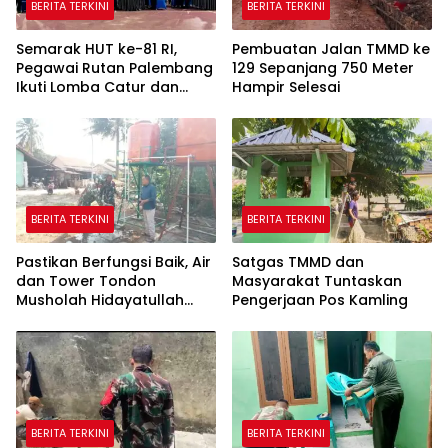
BERITA TERKINI
BERITA TERKINI
Semarak HUT ke-81 RI,
Pembuatan Jalan TMMD ke
Pegawai Rutan Palembang
129 Sepanjang 750 Meter
Ikuti Lomba Catur dan
Hampir Selesai
Gaple Antar Pegawai
BERITA TERKINI
BERITA TERKINI
Pastikan Berfungsi Baik, Air
Satgas TMMD dan
dan Tower Tondon
Masyarakat Tuntaskan
Musholah Hidayatullah
Pengerjaan Pos Kamling
Dicek Satgas TMMD
BERITA TERKINI
BERITA TERKINI