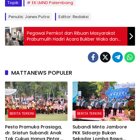
Topik:
EK LMND Palembang
Penulis: Janes Putra
Editor: Redaksi
Pegawai Pemkot dan Ribuan Masyarakat
Prabumulih Hadiri Acara Bukber Wako dan
Wawako
MATTANEWS POPULER
BERITA TERKINI
BERITA TERKINI
Pesta Pramuka Prasiaga,
Subandi Minta Jambore
dr. Sriatun Subandi: Anak
PKK Sidoarjo Bukan
Tak Cukup Hanya Pintar,
Sekadar Lomba Bawa