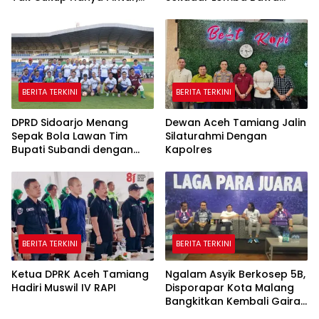
Karakter Baik Harus
Pulang Piala tapi Juga Ilmu
Dibentuk Sejak Dini
untuk Warga
BERITA TERKINI
BERITA TERKINI
DPRD Sidoarjo Menang
Dewan Aceh Tamiang Jalin
Sepak Bola Lawan Tim
Silaturahmi Dengan
Bupati Subandi dengan
Kapolres
Skor 3-1 di Gelora Delta
BERITA TERKINI
BERITA TERKINI
Ketua DPRK Aceh Tamiang
Ngalam Asyik Berkosep 5B,
Hadiri Muswil IV RAPI
Disporapar Kota Malang
Bangkitkan Kembali Gairah
Tinju Profesional