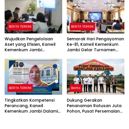
BERITA TERKINI
BERITA TERKINI
Wujudkan Pengelolaan
Semarak Hari Pengayoman
Aset yang Efisien, Kanwil
Ke-81, Kanwil Kemenkum
Kemenkum Jambi
Jambi Gelar Turnamen
Laksanakan Lelang BMN
Domino, Catur, dan E-Sport
Secara Transparan
BERITA TERKINI
Berita
Tingkatkan Kompetensi
Dukung Gerakan
Perancang, Kanwil
Penanaman Ratusan Juta
Kemenkum Jambi Dalami
Pohon, Pusat Persemaian
Urgensi Pengundangan
Sriwijaya Kemampo
Peraturan Perundang-
Perkuat Jaringan
undangan
Persemaian Nasional*