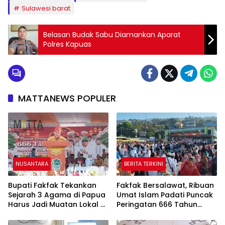
Sulawesi barat
Belasan Budak Sabu Diamankan Aparat
Polres Kapuas
MATTANEWS POPULER
NUSANTARA
BERITA TERKINI
Bupati Fakfak Tekankan
Fakfak Bersalawat, Ribuan
Sejarah 3 Agama di Papua
Umat Islam Padati Puncak
Harus Jadi Muatan Lokal di
Peringatan 666 Tahun
Sekolah
Islam Masuk Tanah Papua