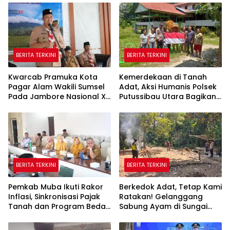
BERITA TERKINI
BERITA TERKINI
Kwarcab Pramuka Kota
Kemerdekaan di Tanah
Pagar Alam Wakili Sumsel
Adat, Aksi Humanis Polsek
Pada Jambore Nasional XII
Putussibau Utara Bagikan
Cibubur
Bendera Merah Putih di
Rumah Betang
BERITA TERKINI
BERITA TERKINI
Pemkab Muba Ikuti Rakor
Berkedok Adat, Tetap Kami
Inflasi, Sinkronisasi Pajak
Ratakan! Gelanggang
Tanah dan Program Bedah
Sabung Ayam di Sungai
Rumah Dipercepat
Mali Dibakar Polsek Silat
Hilir