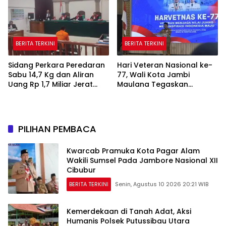
BERITA TERKINI
BERITA TERKINI
Sidang Perkara Peredaran
Hari Veteran Nasional ke-
Sabu 14,7 Kg dan Aliran
77, Wali Kota Jambi
Uang Rp 1,7 Miliar Jerat
Maulana Tegaskan
Terdakwa Angga Prasetyo
Perhatian untuk Para
Pejuang
PILIHAN PEMBACA
Kwarcab Pramuka Kota Pagar Alam
Wakili Sumsel Pada Jambore Nasional XII
Cibubur
BERITA TERKINI
Senin, Agustus 10 2026 20:21 WIB
Kemerdekaan di Tanah Adat, Aksi
Humanis Polsek Putussibau Utara