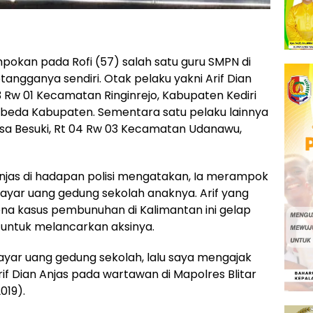
okan pada Rofi (57) salah satu guru SMPN di
etangganya sendiri. Otak pelaku yakni Arif Dian
 Rw 01 Kecamatan Ringinrejo, Kabupaten Kediri
rbeda Kabupaten. Sementara satu pelaku lainnya
Desa Besuki, Rt 04 Rw 03 Kecamatan Udanawu,
njas di hadapan polisi mengatakan, Ia merampok
yar uang gedung sekolah anaknya. Arif yang
ena kasus pembunuhan di Kalimantan ini gelap
 untuk melancarkan aksinya.
ar uang gedung sekolah, lalu saya mengajak
if Dian Anjas pada wartawan di Mapolres Blitar
019).