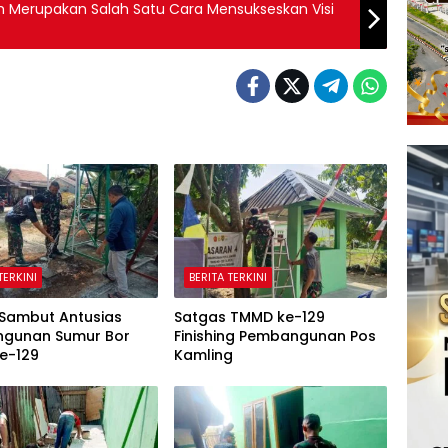
ah Merupakan Salah Satu Cara Mensukseskan Visi
TERKINI
BERITA TERKINI
Sambut Antusias
Satgas TMMD ke-129
gunan Sumur Bor
Finishing Pembangunan Pos
e-129
Kamling