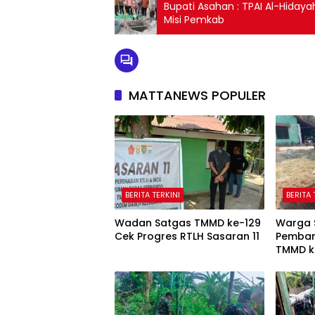
Bupati Asahan : TPAI Al-Hiday
Misi Pemkab
MATTANEWS POPULER
BERITA TERKINI
BERITA 
Wadan Satgas TMMD ke-129
Warga 
Cek Progres RTLH Sasaran 11
Pemban
TMMD k