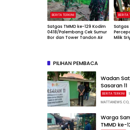
BERITA TERKINI
BERITA 
Satgas TMMD ke-129 Kodim
Satgas
0418/Palembang Cek Sumur
Percepa
Bor dan Tower Tandon Air
Milik Sr
PILIHAN PEMBACA
Wadan Sat
Sasaran 11
BERITA TERKINI
MATTANEWS.CO,
Warga Sam
TMMD ke-1