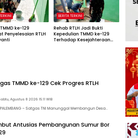
TERKINI
BERITA TERKINI
 TMMD ke-129
Rehab RTLH Jadi Bukti
t Penyelesaian RTLH
Kepedulian TMMD ke-129
iyanti
Terhadap Kesejahteraan
Warga
gas TMMD ke-129 Cek Progres RTLH
Sabtu, Agustus 8 2026 15:11 WIB
 PALEMBANG – Satgas TNI Manunggal Membangun Desa…
but Antusias Pembangunan Sumur Bor
29