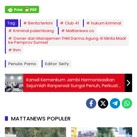
Tag:
Berita terkini
Club 41
hukum kriminal
Kriminal palembang
Mattanews.co
Owner dan Manajemen THM Darma Agung 41 Minta Maaf
ke Pemprov Sumsel
thm
Penulis: Parno
Editor: Selfy
Kanwil Kemenkum Jambi Harmonisasikan
Sejumlah Ranperwal Sungai Penuh, Perkuat
Tata Kelola Pajak dan Layanan Kesehatan
MATTANEWS POPULER