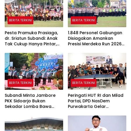
BERITA TERKINI
BERITA TERKINI
Pesta Pramuka Prasiaga,
1.848 Personel Gabungan
dr. Sriatun Subandi: Anak
Disiagakan Amankan
Tak Cukup Hanya Pintar,
Presisi Merdeka Run 2026
Karakter Baik Harus
di Jambi
Dibentuk Sejak Dini
BERITA TERKINI
BERITA TERKINI
Subandi Minta Jambore
Peringati HUT RI dan Milad
PKK Sidoarjo Bukan
Partai, DPD NasDem
Sekadar Lomba Bawa
Purwakarta Gelar
Pulang Piala tapi Juga Ilmu
Turnamen Olahraga
untuk Warga
hingga Baksos Gratis