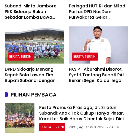
Subandi Minta Jambore
Peringati HUT RI dan Milad
PKK Sidoarjo Bukan
Partai, DPD NasDem
Sekadar Lomba Bawa
Purwakarta Gelar
Pulang Piala tapi Juga Ilmu
Turnamen Olahraga
untuk Warga
hingga Baksos Gratis
BERITA TERKINI
BERITA TERKINI
DPRD Sidoarjo Menang
PKS PT Aburahmi Disorot,
Sepak Bola Lawan Tim
Syafri Tantang Bupati PALI:
Bupati Subandi dengan
Berani Segel Kalau Ilegal
Skor 3-1 di Gelora Delta
PILIHAN PEMBACA
Pesta Pramuka Prasiaga, dr. Sriatun
Subandi: Anak Tak Cukup Hanya Pintar,
Karakter Baik Harus Dibentuk Sejak Dini
BERITA TERKINI
Sabtu, Agustus 8 2026 22:49 WIB