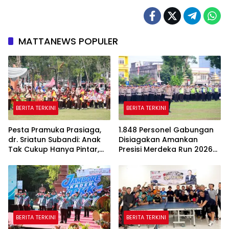
MATTANEWS POPULER
BERITA TERKINI
BERITA TERKINI
Pesta Pramuka Prasiaga,
1.848 Personel Gabungan
dr. Sriatun Subandi: Anak
Disiagakan Amankan
Tak Cukup Hanya Pintar,
Presisi Merdeka Run 2026
Karakter Baik Harus
di Jambi
Dibentuk Sejak Dini
BERITA TERKINI
BERITA TERKINI