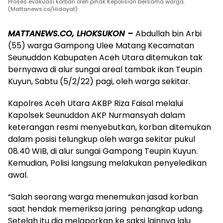
Proses evakuasi korban oleh pihak Kepolisian bersama warga.
(Mattanews.co/Hidayat)
MATTANEWS.CO, LHOKSUKON –
Abdullah bin Arbi
(55) warga Gampong Ulee Matang Kecamatan
Seunuddon Kabupaten Aceh Utara ditemukan tak
bernyawa di alur sungai areal tambak ikan Teupin
Kuyun, Sabtu (5/2/22) pagi, oleh warga sekitar.
Kapolres Aceh Utara AKBP Riza Faisal melalui
Kapolsek Seunuddon AKP Nurmansyah dalam
keterangan resmi menyebutkan, korban ditemukan
dalam posisi telungkup oleh warga sekitar pukul
08.40 WIB, di alur sungai Gampong Teupin Kuyun.
Kemudian, Polisi langsung melakukan penyeledikan
awal.
“Salah seorang warga menemukan jasad korban
saat hendak memeriksa jaring penangkap udang.
Setelah itu dia melaporkan ke saksi lainnya lalu