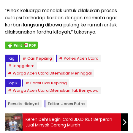
“Pihak keluarga menolak untuk dilakukan proses
autopsi terhadap korban dengan meminta agar
korban langsung dibawa pulang ke rumah untuk
dilaksanakan fardhu kifayah,” tukasnya.
Tag:
Cari Kepiting
Polres Aceh Utara
tenggelam
Warga Aceh Utara Ditemukan Meninggal
Topik:
Pamit Cari Kepiting
Warga Aceh Utara Ditemukan Tak Bernyawa
Penulis: Hidayat
Editor: Janes Putra
Keren Deh! Begini Cara JD.ID Ikut Berperan
Jual Minyak Goreng Murah