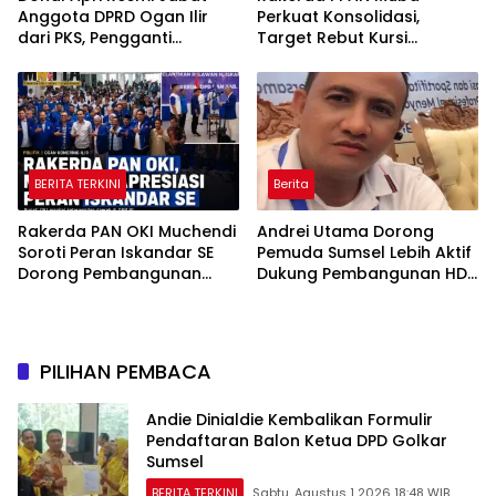
Anggota DPRD Ogan Ilir
Perkuat Konsolidasi,
dari PKS, Pengganti
Target Rebut Kursi
Muhammad Sayuti yang
Pimpinan DPRD
Meninggal Dunia
BERITA TERKINI
Berita
Rakerda PAN OKI Muchendi
Andrei Utama Dorong
Soroti Peran Iskandar SE
Pemuda Sumsel Lebih Aktif
Dorong Pembangunan
Dukung Pembangunan HD-
Daerah
CU
PILIHAN PEMBACA
Andie Dinialdie Kembalikan Formulir
Pendaftaran Balon Ketua DPD Golkar
Sumsel
BERITA TERKINI
Sabtu, Agustus 1 2026 18:48 WIB