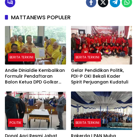
MATTANEWS POPULER
BERITA TERKINI
BERITA TERKINI
Andie Dinialdie Kembalikan
Gelar Pendidikan Politik,
Formulir Pendaftaran
PDI-P OKI Bekali Kader
Balon Ketua DPD Golkar
Spirit Perjuangan Kudatuli
Sumsel
POLITIK
BERITA TERKINI
Donal Apri Resmi Jabat
Rakerda I PAN Muba