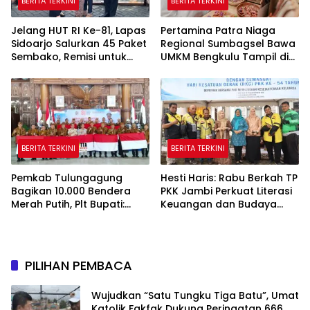
BERITA TERKINI
BERITA TERKINI
Jelang HUT RI Ke-81, Lapas
Pertamina Patra Niaga
Sidoarjo Salurkan 45 Paket
Regional Sumbagsel Bawa
Sembako, Remisi untuk
UMKM Bengkulu Tampil di
Ratusan Napi dan 12 Bebas
Indonesia Fashion Week
2026
BERITA TERKINI
BERITA TERKINI
Pemkab Tulungagung
Hesti Haris: Rabu Berkah TP
Bagikan 10.000 Bendera
PKK Jambi Perkuat Literasi
Merah Putih, Plt Bupati:
Keuangan dan Budaya
Nasionalisme Harus Hidup
Kelola Sampah dari Rumah
di Setiap Rumah
PILIHAN PEMBACA
Wujudkan “Satu Tungku Tiga Batu”, Umat
Katolik Fakfak Dukung Peringatan 666