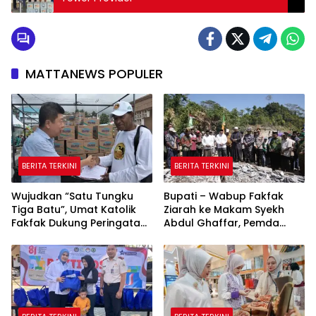
MATTANEWS POPULER
BERITA TERKINI
BERITA TERKINI
Wujudkan “Satu Tungku
Bupati – Wabup Fakfak
Tiga Batu”, Umat Katolik
Ziarah ke Makam Syekh
Fakfak Dukung Peringatan
Abdul Ghaffar, Pemda
666 Tahun Islam Masuk
Fakfak Matangkan
Papua
Peringatan 666 Tahun
Islam Masuk Tanah Papua