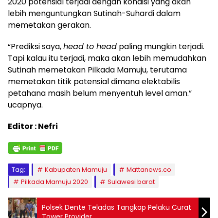
2020 potensial terjadi dengan kondisi yang akan
lebih menguntungkan Sutinah-Suhardi dalam
memetakan gerakan.
“Prediksi saya,
head to head
paling mungkin terjadi.
Tapi kalau itu terjadi, maka akan lebih memudahkan
Sutinah memetakan Pilkada Mamuju, terutama
memetakan titik potensial dimana elektabilis
petahana masih belum menyentuh level aman.”
ucapnya.
Editor : Nefri
Tag:
Kabupaten Mamuju
Mattanews.co
Pilkada Mamuju 2020
Sulawesi barat
Polsek Dente Teladas Tangkap Pelaku Curat
Tower Provider