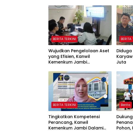
BERITA TERKINI
BERITA 
Wujudkan Pengelolaan Aset
Diduga 
yang Efisien, Kanwil
Karyaw
Kemenkum Jambi
Juta
Laksanakan Lelang BMN
Secara Transparan
BERITA TERKINI
Berita
Tingkatkan Kompetensi
Dukung
Perancang, Kanwil
Penana
Kemenkum Jambi Dalami
Pohon,