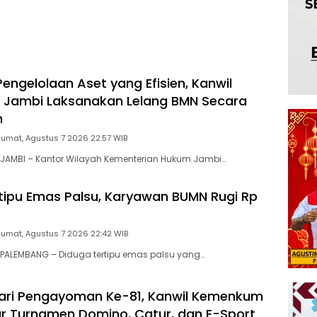
aya Kemampo Perkuat
Hilirisasi Kelapa Sawit
an Persemaian
l*
engelolaan Aset yang Efisien, Kanwil
Jambi Laksanakan Lelang BMN Secara
n
Jumat, Agustus 7 2026 22:57 WIB
JAMBI – Kantor Wilayah Kementerian Hukum Jambi…
tipu Emas Palsu, Karyawan BUMN Rugi Rp
Jumat, Agustus 7 2026 22:42 WIB
PALEMBANG – Diduga tertipu emas palsu yang…
ari Pengayoman Ke-81, Kanwil Kemenkum
r Turnamen Domino, Catur, dan E-Sport