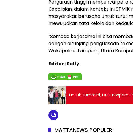
Perguruan tinggi mempunyai peran
Kepolisian, dalam konteks ini STMIK
masyarakat berusaha untuk turut
mewujudkan tata kelola dan kedaul
“Semoga kerjasama ini bisa membawa
dengan ditunjang penguasaan teknol
Wakapolres Lampung Utara Kompol Zulk
Editor : Selfy
Untuk Jumraini, DPC Pospera 
MATTANEWS POPULER