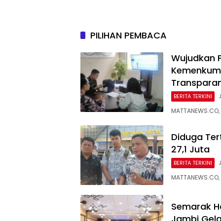
Urgensi Pengundangan
Sriwij
Peraturan Perundang-
Jaring
undangan
Nasiona
PILIHAN PEMBACA
Wujudkan P
Kemenkum 
Transpara
BERITA TERKINI
MATTANEWS.CO, 
Diduga Ter
27,1 Juta
BERITA TERKINI
MATTANEWS.CO, 
Semarak H
Jambi Gela