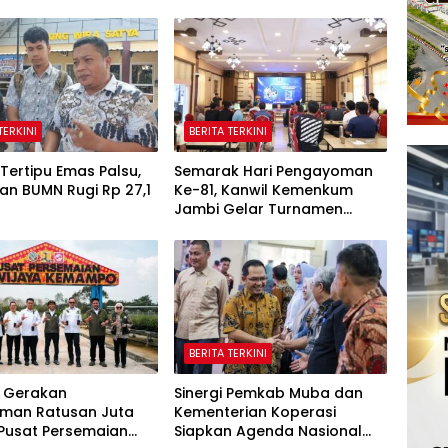
TERKINI
BERITA TERKINI
Tertipu Emas Palsu,
Semarak Hari Pengayoman
an BUMN Rugi Rp 27,1
Ke-81, Kanwil Kemenkum
Jambi Gelar Turnamen
Domino, Catur, dan E-Sport
BERITA TERKINI
 Gerakan
Sinergi Pemkab Muba dan
man Ratusan Juta
Kementerian Koperasi
 Pusat Persemaian
Siapkan Agenda Nasional