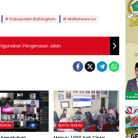
Kabupaten Batanghari
Mattanews.co
Digunakan Pengerasan Jalan
TERKINI
BERITA TERKINI
 Kepatuhan
Menuju 1.000 Hak Cipta,