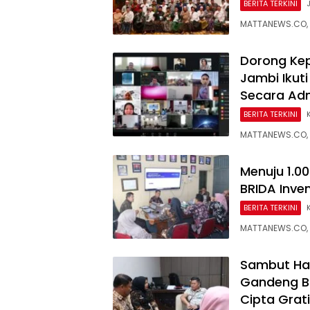
BERITA TERKINI
MATTANEWS.CO, 
Dorong Ke
Jambi Ikuti
Secara Adm
BERITA TERKINI
MATTANEWS.CO, 
Menuju 1.0
BRIDA Inve
BERITA TERKINI
MATTANEWS.CO, 
Sambut Ha
Gandeng B
Cipta Grat