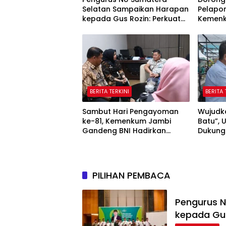
Selatan Sampaikan Harapan
Pelapor
kepada Gus Rozin: Perkuat
Kemenk
Ranting dan Pesantren
Sosiali
Korpora
Adminis
BERITA TERKINI
BERITA 
Sambut Hari Pengayoman
Wujudk
ke-81, Kemenkum Jambi
Batu”, 
Gandeng BNI Hadirkan
Dukung
Program Pencatatan Hak
Tahun 
Cipta Gratis
PILIHAN PEMBACA
Pengurus 
kepada Gus