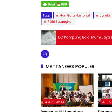
Tag:
Hari Guru Nasional
Jambi
PGRI Batanghari
DD Kampung Balai Murni Jaya 
MATTANEWS POPULER
BERITA TERKINI
BERITA 
Pengurus NU Sumatera
Dorong