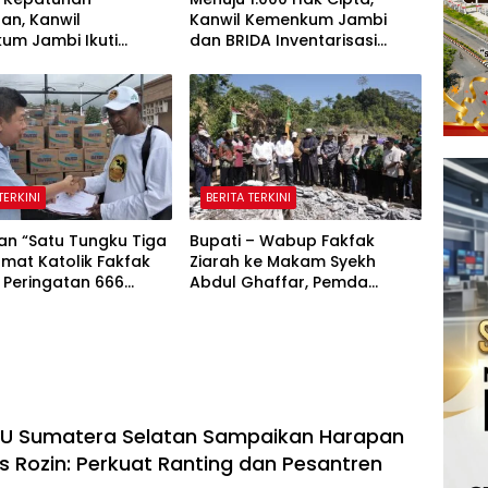
an, Kanwil
Kanwil Kemenkum Jambi
um Jambi Ikuti
dan BRIDA Inventarisasi
sasi Penetapan
Potensi Karya Daerah
si Nonaktif Secara
tratif
TERKINI
BERITA TERKINI
an “Satu Tungku Tiga
Bupati – Wabup Fakfak
Umat Katolik Fakfak
Ziarah ke Makam Syekh
 Peringatan 666
Abdul Ghaffar, Pemda
Islam Masuk Papua
Fakfak Matangkan
Peringatan 666 Tahun Islam
Masuk Tanah Papua
NU Sumatera Selatan Sampaikan Harapan
 Rozin: Perkuat Ranting dan Pesantren