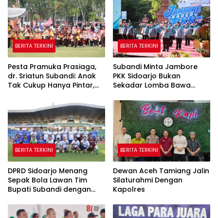
BERITA TERKINI
BERITA TERKINI
Pesta Pramuka Prasiaga,
Subandi Minta Jambore
dr. Sriatun Subandi: Anak
PKK Sidoarjo Bukan
Tak Cukup Hanya Pintar,
Sekadar Lomba Bawa
Karakter Baik Harus
Pulang Piala tapi Juga Ilmu
Dibentuk Sejak Dini
untuk Warga
BERITA TERKINI
BERITA TERKINI
DPRD Sidoarjo Menang
Dewan Aceh Tamiang Jalin
Sepak Bola Lawan Tim
Silaturahmi Dengan
Bupati Subandi dengan
Kapolres
Skor 3-1 di Gelora Delta