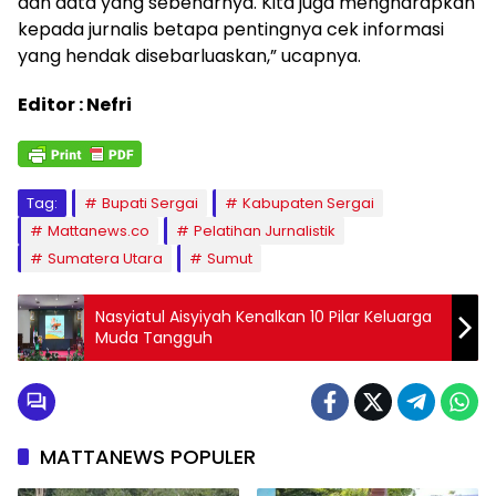
dan data yang sebenarnya. Kita juga mengharapkan
kepada jurnalis betapa pentingnya cek informasi
yang hendak disebarluaskan,” ucapnya.
Editor : Nefri
Tag:
Bupati Sergai
Kabupaten Sergai
Mattanews.co
Pelatihan Jurnalistik
Sumatera Utara
Sumut
Nasyiatul Aisyiyah Kenalkan 10 Pilar Keluarga
Muda Tangguh
MATTANEWS POPULER