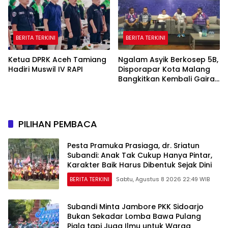
BERITA TERKINI
BERITA TERKINI
Ketua DPRK Aceh Tamiang
Ngalam Asyik Berkosep 5B,
Hadiri Muswil IV RAPI
Disporapar Kota Malang
Bangkitkan Kembali Gairah
Tinju Profesional
PILIHAN PEMBACA
Pesta Pramuka Prasiaga, dr. Sriatun
Subandi: Anak Tak Cukup Hanya Pintar,
Karakter Baik Harus Dibentuk Sejak Dini
BERITA TERKINI
Sabtu, Agustus 8 2026 22:49 WIB
Subandi Minta Jambore PKK Sidoarjo
Bukan Sekadar Lomba Bawa Pulang
Piala tapi Juga Ilmu untuk Warga