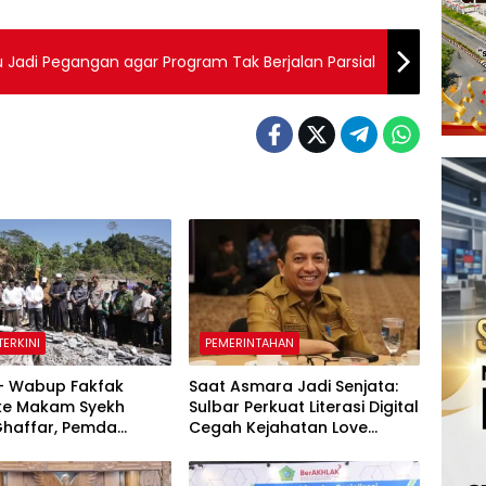
u Jadi Pegangan agar Program Tak Berjalan Parsial
TERKINI
PEMERINTAHAN
 – Wabup Fakfak
Saat Asmara Jadi Senjata:
 ke Makam Syekh
Sulbar Perkuat Literasi Digital
Ghaffar, Pemda
Cegah Kejahatan Love
 Matangkan
Scamming
tan 666 Tahun Islam