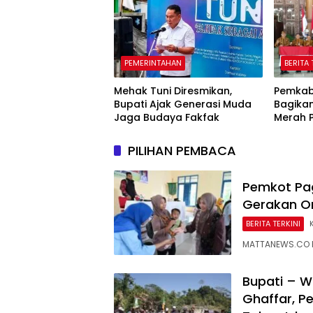
Masuk 
PEMERINTAHAN
BERITA 
Mehak Tuni Diresmikan,
Pemkab
Bupati Ajak Generasi Muda
Bagikan
Jaga Budaya Fakfak
Merah Pu
Nasiona
Setiap
PILIHAN PEMBACA
Pemkot Pa
Gerakan O
BERITA TERKINI
MATTANEWS.CO P
Bupati – W
Ghaffar, P