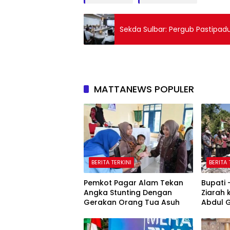
Sekda Sulbar: Pergub Pastipad
MATTANEWS POPULER
BERITA TERKINI
BERITA 
Pemkot Pagar Alam Tekan
Bupati
Angka Stunting Dengan
Ziarah
Gerakan Orang Tua Asuh
Abdul 
Fakfak
Peringa