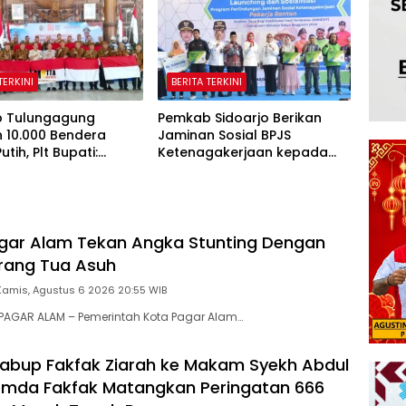
Tanah Papua
TERKINI
BERITA TERKINI
 Tulungagung
Pemkab Sidoarjo Berikan
 10.000 Bendera
Jaminan Sosial BPJS
tih, Plt Bupati:
Ketenagakerjaan kepada
lisme Harus Hidup di
42.210 Pekerja Rentan
 Rumah
gar Alam Tekan Angka Stunting Dengan
rang Tua Asuh
Kamis, Agustus 6 2026 20:55 WIB
AGAR ALAM – Pemerintah Kota Pagar Alam…
abup Fakfak Ziarah ke Makam Syekh Abdul
emda Fakfak Matangkan Peringatan 666