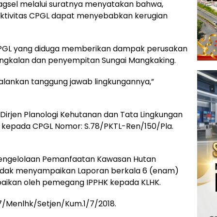
agsel melalui suratnya menyatakan bahwa,
Aktivitas CPGL dapat menyebabkan kerugian
CPGL yang diduga memberikan dampak perusakan
dangkalan dan penyempitan Sungai Mangkaking.
alankan tanggung jawab lingkungannya,”
u, Dirjen Planologi Kehutanan dan Tata Lingkungan
kepada CPGL Nomor: S.78/PKTL-Ren/150/Pla.
 Pengelolaan Pemanfaatan Kawasan Hutan
 tidak menyampaikan Laporan berkala 6 (enam)
paikan oleh pemegang IPPHK kepada KLHK.
7/Menlhk/Setjen/Kum.1/7/2018.