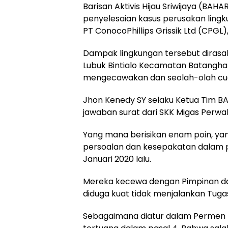
Barisan Aktivis Hijau Sriwijaya (BA
penyelesaian kasus perusakan ling
PT ConocoPhillips Grissik Ltd (CPG
Dampak lingkungan tersebut dirasak
Lubuk Bintialo Kecamatan Batanghar
mengecawakan dan seolah-olah cuc
Jhon Kenedy SY selaku Ketua Tim 
jawaban surat dari SKK Migas Perwa
Yang mana berisikan enam poin, yan
persoalan dan kesepakatan dalam p
Januari 2020 lalu.
Mereka kecewa dengan Pimpinan da
diduga kuat tidak menjalankan Tugas
Sebagaimana diatur dalam Permen E