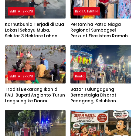
BERITA TERKINI
BERITA TERKINI
Karhutbunla Terjadi di Dua
Pertamina Patra Niaga
Lokasi Sekayu Muba,
Regional Sumbagsel
Sekitar 3 Hektare Lahan
Perkuat Ekosistem Ramah
Terbakar
Anak melalui Program
TAMASYA
BERITA TERKINI
Berita
Tradisi Bekarang Ikan di
Bazar Tulungagung
PALI: Bupati Asgianto Turun
Bernostalgia Disorot
Langsung ke Danau
Pedagang, Keluhkan
Sebetung
Pungutan Kebersihan
hingga Listrik Sering Mati