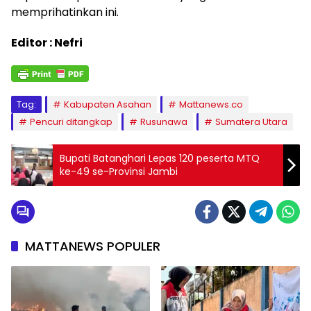
memprihatinkan ini.
Editor : Nefri
Tag:
Kabupaten Asahan
Mattanews.co
Pencuri ditangkap
Rusunawa
Sumatera Utara
Bupati Batanghari Lepas 120 peserta MTQ
ke-49 se-Provinsi Jambi
MATTANEWS POPULER