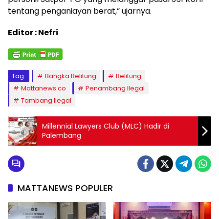
tentang penganiayan berat,” ujarnya.
Editor : Nefri
Tag:
Bangka Belitung
Belitung
Mattanews.co
Penambang Ilegal
Tambang Ilegal
Millennial Lawyers Club (MLC) Hadir di
Palembang
MATTANEWS POPULER