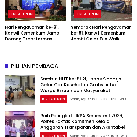
BERITA TERKINI
BERITA TERKINI
Hari Pengayoman ke-81,
Semarak Hari Pengayoman
Kanwil Kemenkum Jambi
ke-81, Kanwil Kemenkum
Dorong Transformasi
Jambi Gelar Fun Walk
Digital untuk Pelayanan
Pererat Kebersamaan
Hukum yang Berdampak
PILIHAN PEMBACA
Sambut HUT ke-81 RI, Lapas Sidoarjo
Gelar Cek Kesehatan Gratis untuk
Warga Binaan dan Masyarakat
BERITA TERKINI
Senin, Agustus 10 2026 11:00 WIB
Raih Peringkat I IKPA Semester I 2026,
Polres Fakfak Komitmen Kelola
Anggaran Transparan dan Akuntabel
BERITA TERKINI
Senin, Agustus 10 2026 10:40 WIB