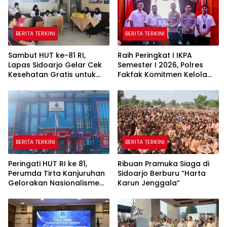
BERITA TERKINI
BERITA TERKINI
Sambut HUT ke-81 RI,
Raih Peringkat I IKPA
Lapas Sidoarjo Gelar Cek
Semester I 2026, Polres
Kesehatan Gratis untuk
Fakfak Komitmen Kelola
Warga Binaan dan
Anggaran Transparan dan
Masyarakat
Akuntabel
BERITA TERKINI
BERITA TERKINI
Peringati HUT RI ke 81,
Ribuan Pramuka Siaga di
Perumda Tirta Kanjuruhan
Sidoarjo Berburu “Harta
Gelorakan Nasionalisme
Karun Jenggala”
Melalui Gerakan
Pembagian Bendera